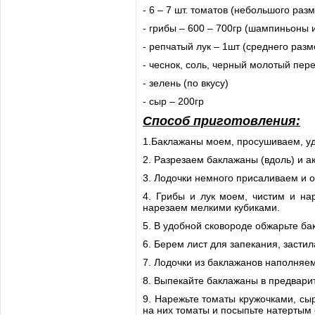
- 6 – 7 шт. томатов (небольшого раз
- грибы – 600 – 700гр (шампиньоны 
- репчатый лук – 1шт (среднего разм
- чеснок, соль, черный молотый пере
- зелень (по вкусу)
- сыр – 200гр
Способ приготовления:
1.Баклажаны моем, просушиваем, у
2. Разрезаем баклажаны (вдоль) и а
3. Лодочки немного присаливаем и о
4. Грибы и лук моем, чистим и на
нарезаем мелкими кубиками.
5. В удобной сковороде обжарьте бак
6. Берем лист для запекания, заст
7. Лодочки из баклажанов наполняем
8. Выпекайте баклажаны в предварит
9. Нарежьте томаты кружочками, сыр
на них томаты и посыпьте натертым 