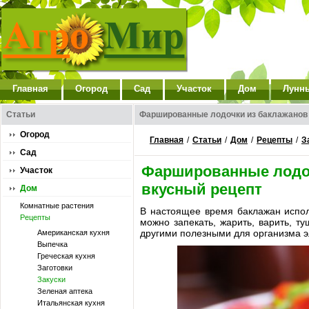
Главная
Огород
Сад
Участок
Дом
Лунн
Статьи
Фаршированные лодочки из баклажанов
Огород
Главная
/
Статьи
/
Дом
/
Рецепты
/
З
Сад
Фаршированные лодоч
Участок
вкусный рецепт
Дом
Комнатные растения
В настоящее время баклажан испол
Рецепты
можно запекать, жарить, варить, т
другими полезными для организма 
Американская кухня
Выпечка
Греческая кухня
Заготовки
Закуски
Зеленая аптека
Итальянская кухня