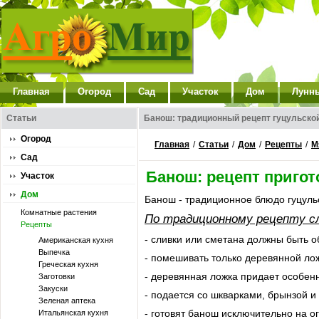
Главная
Огород
Сад
Участок
Дом
Лунн
Статьи
Банош: традиционный рецепт гуцульско
Огород
Главная
/
Статьи
/
Дом
/
Рецепты
/
М
Сад
Банош: рецепт приго
Участок
Дом
Банош - традиционное блюдо гуцульск
Комнатные растения
По традиционному рецепту с
Рецепты
- сливки или сметана должны быть 
Американская кухня
Выпечка
- помешивать только деревянной лож
Греческая кухня
- деревянная ложка придает особенн
Заготовки
Закуски
- подается со шкварками, брынзой и
Зеленая аптека
- готовят банош исключительно на о
Итальянская кухня