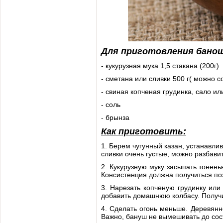
Для приготовления банош
- кукурузная мука 1,5 стакана (200г)
- сметана или сливки 500 г( можно 
- свиная копченая грудинка, сало и
- соль
- брынза
Как приготовить:
1. Берем чугунный казан, устанавли
сливки очень густые, можно разбавит
2. Кукурузную муку засыпать тонень
Консистенция должна получиться по
3. Нарезать копченую грудинку ил
добавить домашнюю колбасу. Получи
4. Сделать огонь меньше. Деревянн
Важно, бануш не вымешивать до сос