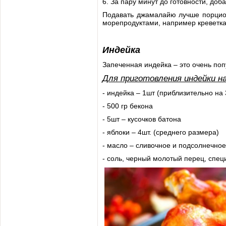
6. За пару минут до готовности, доб
Подавать джамалайю лучше порцион
морепродуктами, например креветк
Индейка
Запеченная индейка – это очень по
Для приготовления индейки н
- индейка – 1шт (приблизительно на 3
- 500 гр бекона
- 5шт – кусочков батона
- яблоки – 4шт. (среднего размера)
- масло – сливочное и подсолнечное
- соль, черный молотый перец, специ