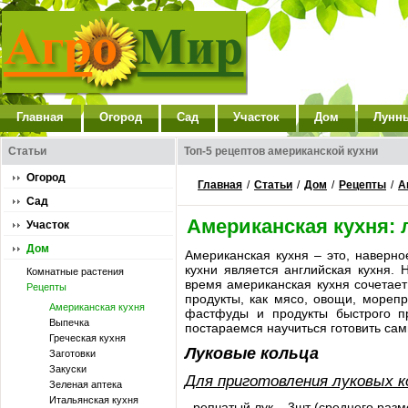
Главная
Огород
Сад
Участок
Дом
Лунн
Статьи
Топ-5 рецептов американской кухни
Огород
Главная
/
Статьи
/
Дом
/
Рецепты
/
А
Сад
Американская кухня:
Участок
Дом
Американская кухня – это, наверн
кухни является английская кухня.
Комнатные растения
время американская кухня сочетает
Рецепты
продукты, как мясо, овощи, мореп
Американская кухня
фастфуды и продукты быстрого пр
Выпечка
постараемся научиться готовить са
Греческая кухня
Луковые кольца
Заготовки
Закуски
Для приготовления луковых к
Зеленая аптека
Итальянская кухня
- репчатый лук – 3шт (среднего разм