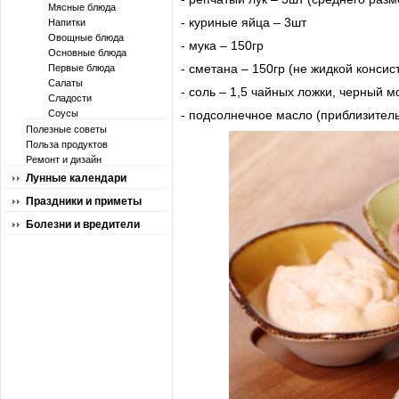
Мясные блюда
- куриные яйца – 3шт
Напитки
Овощные блюда
- мука – 150гр
Основные блюда
- сметана – 150гр (не жидкой консис
Первые блюда
Салаты
- соль – 1,5 чайных ложки, черный м
Сладости
Соусы
- подсолнечное масло (приблизител
Полезные советы
Польза продуктов
Ремонт и дизайн
Лунные календари
Праздники и приметы
Болезни и вредители