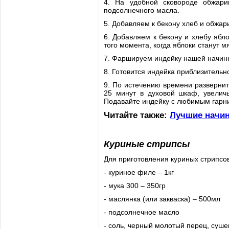
4. На удобной сковороде обжари
подсолнечного масла.
5. Добавляем к бекону хлеб и обжар
6. Добавляем к бекону и хлебу ябл
того момента, когда яблоки станут м
7. Фаршируем индейку нашей начинк
8. Готовится индейка приблизительн
9. По истечению времени развернит
25 минут в духовой шкаф, увеличь
Подавайте индейку с любимым гарн
Читайте также:
Лучшие начин
Куриные стрипсы
Для приготовления куриных стрипсо
- куриное филе – 1кг
- мука 300 – 350гр
- маслянка (или закваска) – 500мл
- подсолнечное масло
- соль, черный молотый перец, суше