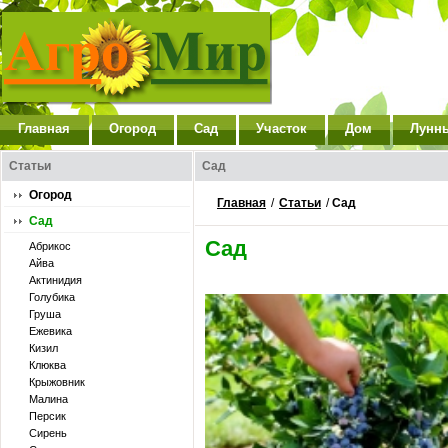
Главная
Огород
Сад
Участок
Дом
Лунн
Статьи
Сад
Огород
Главная
/
Статьи
/
Сад
Сад
Сад
Абрикос
Айва
Актинидия
Голубика
Груша
Ежевика
Кизил
Клюква
Крыжовник
Малина
Персик
Сирень