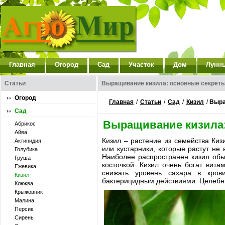
Главная
Огород
Сад
Участок
Дом
Лунн
Статьи
Выращивание кизила: основные секрет
Огород
Главная
/
Статьи
/
Сад
/
Кизил
/
Выра
Сад
Выращивание кизила:
Абрикос
Айва
Кизил – растение из семейства Киз
Актинидия
или кустарники, которые растут не
Голубика
Наиболее распространен кизил обык
Груша
косточкой. Кизил очень богат вит
Ежевика
снижать уровень сахара в крови
Кизил
бактерицидным действиями. Целебные
Клюква
Крыжовник
Малина
Персик
Сирень