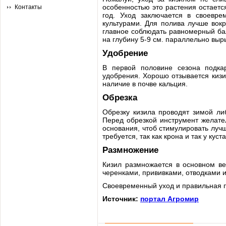
особенностью это растения остаетс
Контакты
год. Уход заключается в своевре
культурами. Для полива лучше вокр
главное соблюдать равномерный бал
на глубину 5-9 см. параллельно выр
Удобрение
В первой половине сезона подка
удобрения. Хорошо отзывается киз
наличие в почве кальция.
Обрезка
Обрезку кизила проводят зимой ли
Перед обрезкой инструмент желате
основания, чтоб стимулировать лучш
требуется, так как крона и так у куст
Размножение
Кизил размножается в основном ве
черенками, прививками, отводками 
Своевременный уход и правильная п
Источник:
портал Агромир