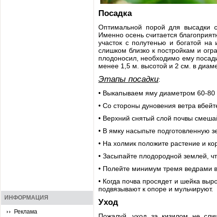
Посадка
Оптимальной порой для высадки са
Именно осень считается благоприятн
участок с полутенью и богатой на
слишком близко к постройкам и огр
плодоносил, необходимо ему посадит
менее 1,5 м. высотой и 2 см. в диам
Этапы посадки
:
• Выкапываем яму диаметром 60-80 с
• Со стороны дуновения ветра вбейт
• Верхний снятый слой почвы смеша
• В ямку насыпьте подготовленную з
• На холмик положите растение и ко
• Засыпайте плодородной землей, чт
• Полейте минимум тремя ведрами 
• Когда почва просядет и шейка выр
подвязывают к опоре и мульчируют.
ИНФОРМАЦИЯ
Уход
Реклама
Пожалуй, уход за кизилом не сли