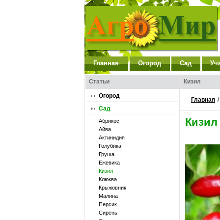
Главная
Огород
Сад
Уч
Статьи
Кизил
Огород
Главная
Сад
Кизил
Абрикос
Айва
Актинидия
Голубика
Груша
Ежевика
Кизил
Клюква
Крыжовник
Малина
Персик
Сирень