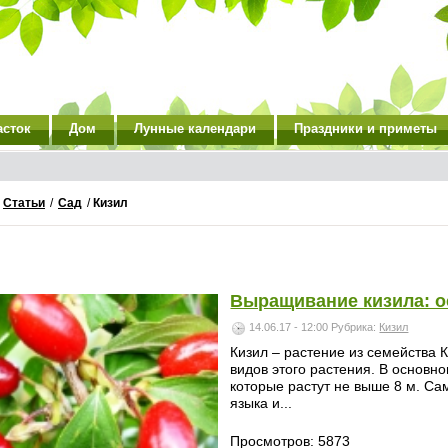
асток
Дом
Лунные календари
Праздники и приметы
/
Статьи
/
Сад
/
Кизил
Выращивание кизила: 
14.06.17 - 12:00
Рубрика:
Кизил
Кизил – растение из семейства 
видов этого растения. В основно
которые растут не выше 8 м. Сам
языка и...
Просмотров: 5873