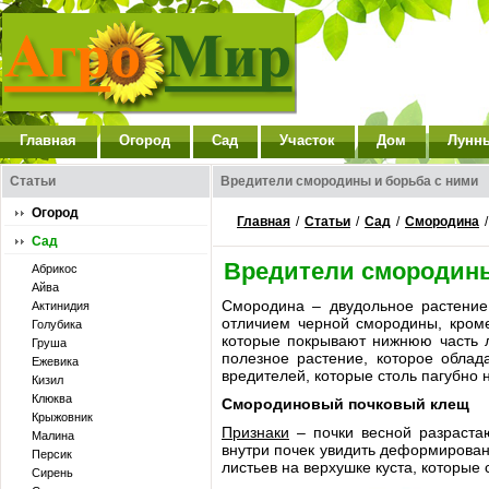
Главная
Огород
Сад
Участок
Дом
Лунн
Статьи
Вредители смородины и борьба с ними
Огород
Главная
/
Статьи
/
Сад
/
Смородина
Сад
Вредители смородины
Абрикос
Айва
Смородина – двудольное растение
Актинидия
отличием черной смородины, кроме
Голубика
которые покрывают нижнюю часть л
Груша
полезное растение, которое облад
Ежевика
вредителей, которые столь пагубно 
Кизил
Клюква
Смородиновый почковый клещ
Крыжовник
Признаки
– почки весной разрастаю
Малина
внутри почек увидить деформирован
Персик
листьев на верхушке куста, которы
Сирень