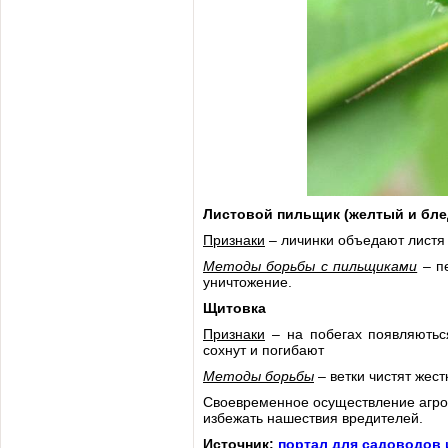
Листовой пильщик (желтый и бле
Признаки
– личинки объедают листя 
Методы борьбы с пильщиками
– пе
уничтожение.
Щитовка
Признаки
– на побегах появляютьс
сохнут и погибают
Методы борьбы
– ветки чистят жес
Своевременное осуществление агрот
избежать нашествия вредителей.
Источник:
портал для садоводов 