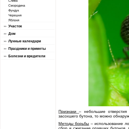
Слива
Смородина
Фундук
Черешня
Яблоня
Участок
Дом
Лунные календари
Праздники и приметы
Болезни и вредители
Признаки
– небольшие отверстия 
засохшего бутона, то можно обнаруж
Методы борьбы
– использование ло
сбор и сжигание опавших бутонов, 