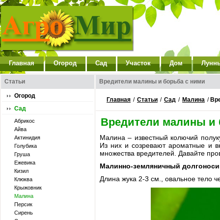
Главная
Огород
Сад
Участок
Дом
Лунн
Статьи
Вредители малины и борьба с ними
Огород
Главная
/
Статьи
/
Сад
/
Малина
/
Вр
Сад
Вредители малины и 
Абрикос
Айва
Малина – известный колючий полук
Актинидия
Из них и созревают ароматные и вк
Голубика
множества вредителей. Давайте пров
Груша
Ежевика
Малинно-земляничный долгоноси
Кизил
Длина жука 2-3 см., овальное тело ч
Клюква
Крыжовник
Малина
Персик
Сирень