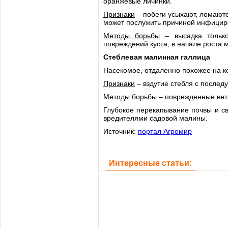
оранжевые личинки.
Признаки
– побеги усыхают, ломаютс
может послужить причиной инфицир
Методы борьбы
– высадка только
повреждений куста, в начале роста
Стеблевая малинная галлица
Насекомое, отдаленно похожее на к
Признаки
– вздутие стебля с послед
Методы борьбы
– поврежденные ветк
Глубокое перекапывание почвы и с
вредителями садовой малины.
Источник:
портал Агромир
Интересные статьи: