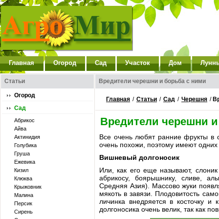
Главная
Огород
Сад
Участок
Дом
Лунн
Статьи
Вредители черешни и борьба с ними
Огород
Главная
/
Статьи
/
Сад
/
Черешня
/
В
Сад
Вредители черешни и
Абрикос
Айва
Все очень любят ранние фрукты в 
Актинидия
очень похожи, поэтому имеют одних 
Голубика
Груша
Вишневый долгоносик
Ежевика
Или, как его еще называют, слони
Кизил
абрикосу, боярышнику, сливе, ал
Клюква
Средняя Азия). Массово жуки появл
Крыжовник
мякоть в завязи. Плодовитость сам
Малина
личинка внедряется в косточку и 
Персик
долгоносика очень велик, так как по
Сирень