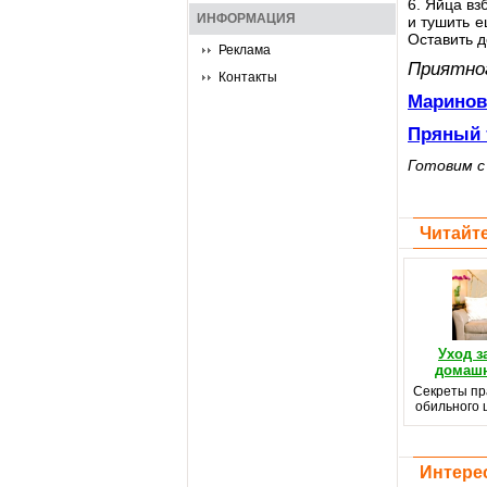
6. Яйца вз
ИНФОРМАЦИЯ
и тушить е
Оставить д
Реклама
Приятно
Контакты
Маринов
Пряный 
Готовим 
Читайте
Уход з
домашн
Секреты пр
обильного 
Интере