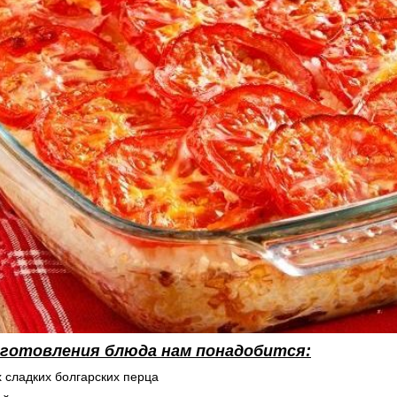
иготовления блюда нам понадобится:
х сладких болгарских перца