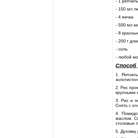
- 1 репчат
- 150 мл л
- 4 яичка
- 500 мл к
- 8 красны
- 200 г дл
- соль
- любой м
Способ
1. Репчат
золотистог
2. Рис про
крупными 
3. Рис и п
Снять с ог
4. Помидо
маслом. С
столовые л
5. Духовку