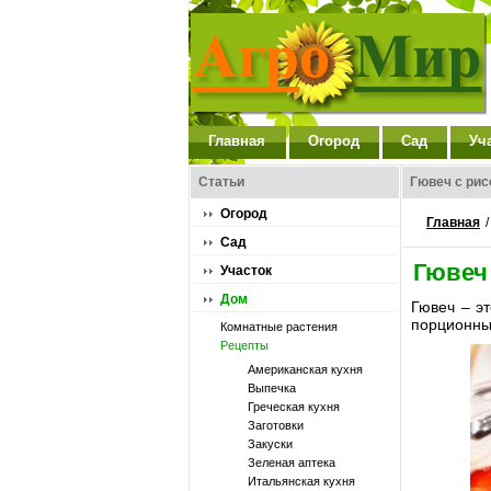
Главная
Огород
Сад
Уч
Статьи
Гювеч с ри
Огород
Главная
Сад
Гювеч
Участок
Дом
Гювеч – эт
порционных
Комнатные растения
Рецепты
Американская кухня
Выпечка
Греческая кухня
Заготовки
Закуски
Зеленая аптека
Итальянская кухня