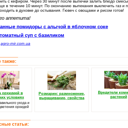
бить с кефиром. Через 30 минут после выпечки залить блюдо смесью
ще в течение 10 минут. По окончанию выпекания выключить газ и п
оходить в духовке до остывания. Гювеч с овощами и рисом готов!
го аппетита!
анные помидоры с алычой в яблочном соке
томатный суп с базиликом
с
agro-mir.com.ua
 также:
Вредители ком
а орхидеей в
Розмарин: размножение,
растений
их условиях
выращивание, свойства
авильного ухода и
цветения орхидей
сные статьи: