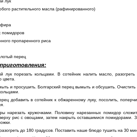
ый лук
юбого растительного масла (рафинированного)
ефира
х помидоров
инного пропаренного риса
олотый перец
 приготовления:
ый лук порезать кольцами. В сотейник налить масло, разогреть
о цвета.
мыть и просушить. Болгарский перец вымыть и обсушить. Очистить
кольцами.
ерец добавить в сотейник к обжаренному луку, посолить, поперчи
ня.
ры нарезать кружочками. Половину нарезанных помидор сложи
верху рис с овощами, затем накрыть оставшимися помидорами. За
ожки.
 разогреть до 180 градусов. Поставить наше блюдо тушить на 30 мин