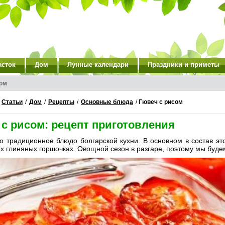
асток
Дом
Лунные календари
Праздники и приметы
сом
/
Статьи
/
Дом
/
Рецепты
/
Основные блюда
/
Гювеч с рисом
 с рисом: рецепт приготовления
о традиционное блюдо болгарской кухни. В основном в состав это
 глиняных горшочках. Овощной сезон в разгаре, поэтому мы будем