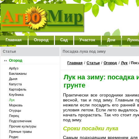
Главная
Огород
Сад
Участок
Дом
Лунн
Статьи
Посадка лука под зиму
Огород
Главная
/
Статьи
/
Огород
/
Лук
/
Пос
Арбуз
Баклажаны
Лук на зиму: посадка 
Дыня
грунте
Капуста
Картофель
Практически все огородники заним
Клубника
весной, так и под зиму. Главным 
Лук
нежели если посадить его ранней 
Морковь
условия летом. Если лето выдалось 
Огурцы
начать прорастать. Так что стоит 
Перец
под зиму.
Подсолнечник
Прочие культуры
Сроки посадки лука
Пряные травы
Редис
Самым подходящим временем для по