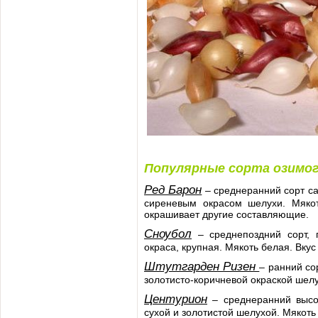
Популярные сорта озимог
Ред Барон
– среднеранний сорт са
сиреневым окрасом шелухи. Мякот
окрашивает другие составляющие.
Сноубол
– среднепоздний сорт, 
окраса, крупная. Мякоть белая. Вку
Штутгарден Ризен
– ранний со
золотисто-коричневой окраской шелу
Центурион
– среднеранний высок
сухой и золотистой шелухой. Мякоть