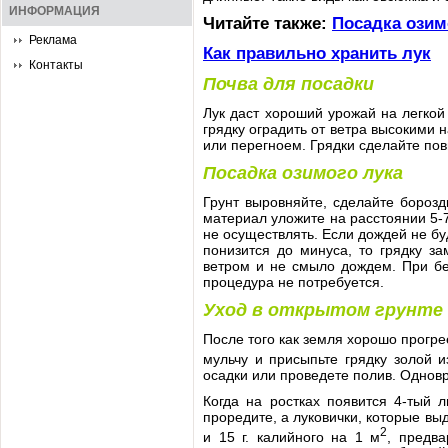
ИНФОРМАЦИЯ
Читайте также:
Посадка озим
Реклама
Как правильно хранить лук
Контакты
Почва для посадки
Лук даст хороший урожай на легкой
грядку оградить от ветра высокими
или перегноем. Грядки сделайте пов
Посадка озимого лука
Грунт выровняйте, сделайте борозд
материал уложите на расстоянии 5-
не осуществлять. Если дождей не буд
понизится до минуса, то грядку з
ветром и не смыло дождем. При бе
процедура не потребуется.
Уход в открытом грунте
После того как земля хорошо прогр
мульчу и присыпьте грядку золой и
осадки или проведете полив. Одновр
Когда на ростках появится 4-тый 
проредите, а луковички, которые в
2
и 15 г. калийного на 1 м
, предв