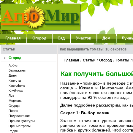
Главная
Огород
Сад
Участок
Дом
Лунн
Статьи
Как выращивать томаты: 10 секретов
Огород
Главная
/
Статьи
/
Огород
/
Томаты
/
Арбуз
Баклажаны
Как получить большо
Дыня
Капуста
Название «помидор» в переводе с ит
Картофель
овоща - Южная и Центральна Амер
Клубника
паслёновых и является однолетним
Лук
помидоры на 93 % состоят из воды.
Морковь
Далее подробнее рассмотрим, как в
Огурцы
Перец
Секрет 1: Выбор семян
Подсолнечник
Залогом отличного урожая являют
Прочие культуры
раннеспелых томатов проверенных
Пряные травы
грибка и других болезней, чтоб соот
Редис