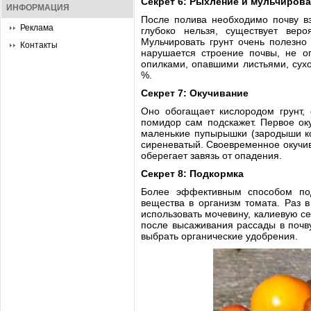
Секрет 6: Рыхление и мульчиров
ИНФОРМАЦИЯ
После полива необходимо почву вз
Реклама
глубоко нельзя, существует веро
Мульчировать грунт очень полезно
Контакты
нарушается строение почвы, не о
опилками, опавшими листьями, сухо
%.
Секрет 7: Окучивание
Оно обогащает кислородом грунт, 
помидор сам подскажет. Первое ок
маленькие пупырышки (зародыши кор
сиреневатый. Своевременное окучив
оберегает завязь от опадения.
Секрет 8: Подкормка
Более эффективным способом под
вещества в организм томата. Раз 
использовать мочевину, калиевую с
после высаживания рассады в почву
выбрать органические удобрения.