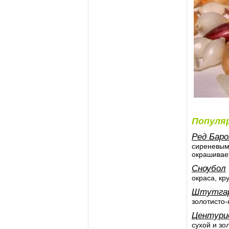
Популя
Ред Баро
сиреневым
окрашивае
Сноубол
окраса, кр
Штутгар
золотисто-
Центури
сухой и зо