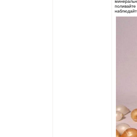
минеральн
поливайте
наблюдайте