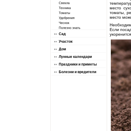
температу
Свекла
место сух
Техника
томаты, ре
Томаты
место можн
Удобрения
Чеснок
Необходимо
Полезно знать
Если посад
Сад
укоренится
Участок
Дом
Лунные календари
Праздники и приметы
Болезни и вредители