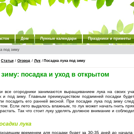
асток
Дом
Лунные календари
Праздники и приметы
а под зиму
/
Статьи
/
Огород
/
Лук
/
Посадка лука под зиму
 зиму: посадка и уход в открытом
ки все огородники занимаются выращиванием лука на своих уча
ак и под зиму. Главным преимуществом подзимней посадки буде
ли посадить его ранней весной. При посадке лука под зиму след
том. Если лето выдалось влажным, то лук может начать гнить прям
растать. Так что стоит луку уделять должное внимание и соблюда
осадки лука
ходящим временем для посадки будет за 30-35 дней до начала 