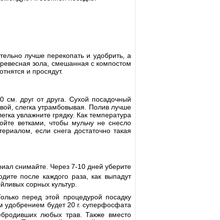
тельно лучше перекопать и удобрить, а
древесная зола, смешанная с компостом
отнятся и просядут.
0 см. друг от друга. Сухой посадочный
вой, слегка утрамбовывая. Полив лучше
легка увлажните грядку. Как температура
ойте ветками, чтобы мульчу не снесло
ериалом, если снега достаточно такая
иал снимайте. Через 7-10 дней уберите
одите после каждого раза, как выпадут
йливых сорных культур.
Только перед этой процедурой посадку
м удобрением будет 20 г. суперфосфата
ебродивших любых трав. Также вместо