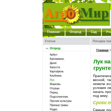
Главная
Огород
Сад
Уч
Статьи
Посадка лук
Огород
Главная
Арбуз
Баклажаны
Лук на
Дыня
грунте
Капуста
Картофель
Практичес
Клубника
весной, т
Лук
нежели ес
Морковь
условия ле
Огурцы
начать про
Перец
под зиму.
Подсолнечник
Прочие культуры
Сроки п
Пряные травы
Редис
Самым под