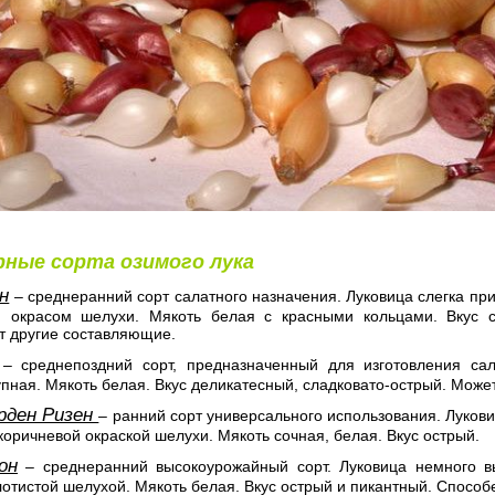
рные сорта озимого лука
н
– среднеранний сорт салатного назначения. Луковица слегка при
 окрасом шелухи. Мякоть белая с красными кольцами. Вкус с
т другие составляющие.
– среднепоздний сорт, предназначенный для изготовления сал
упная. Мякоть белая. Вкус деликатесный, сладковато-острый. Может
ден Ризен
– ранний сорт универсального использования. Лукови
коричневой окраской шелухи. Мякоть сочная, белая. Вкус острый.
он
– среднеранний высокоурожайный сорт. Луковица немного вы
лотистой шелухой. Мякоть белая. Вкус острый и пикантный. Способ