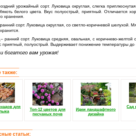
оздний урожайный сорт. Луковица округлая, слегка приплюснутая,
Мякоть белого цвета. Вкус полуострый, приятный. Отличается хо
о хранения.
 ранний сорт. Луковица округлая, со светло-коричневой шелухой. М
хранится.
р
– ранний сорт. Луковица средняя, овальная, с коричнево-желтой 
с приятный, полуострый. Выдерживает понижение температуры до -
и богатого вам урожая!
 также:
инадов для
Сад 
Топ-12 цветов для
Идеи ландшафтного
лыка
песчаных почв
дизайна
сные статьи: