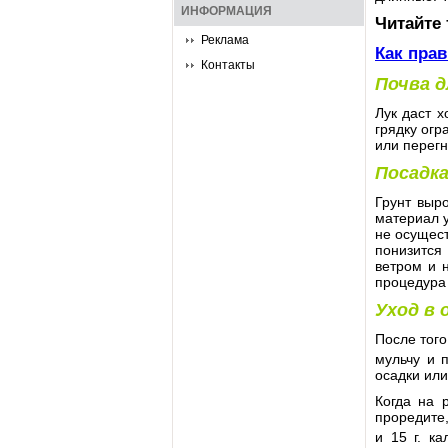
ИНФОРМАЦИЯ
Читайте
Реклама
Как прав
Контакты
Почва д
Лук даст х
грядку огр
или перегн
Посадка
Грунт выро
материал у
не осущест
понизится
ветром и 
процедура 
Уход в
После того
мульчу и п
осадки или
Когда на 
проредите,
и 15 г. к