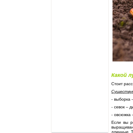
Какой л
Стоит расс
Существу
- выборка 
- севок – д
- овсюжка 
Если вы р
выращивани
длинные. Т