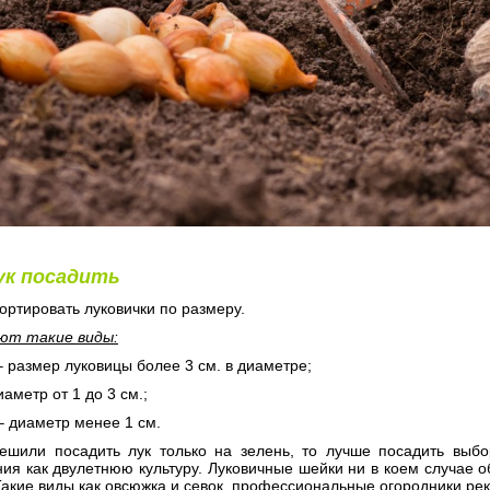
ук посадить
ортировать луковички по размеру.
ют такие виды:
– размер луковицы более 3 см. в диаметре;
иаметр от 1 до 3 см.;
– диаметр менее 1 см.
ешили посадить лук только на зелень, то лучше посадить выбо
я как двулетнюю культуру. Луковичные шейки ни в коем случае о
акие виды как овсюжка и севок, профессиональные огородники ре