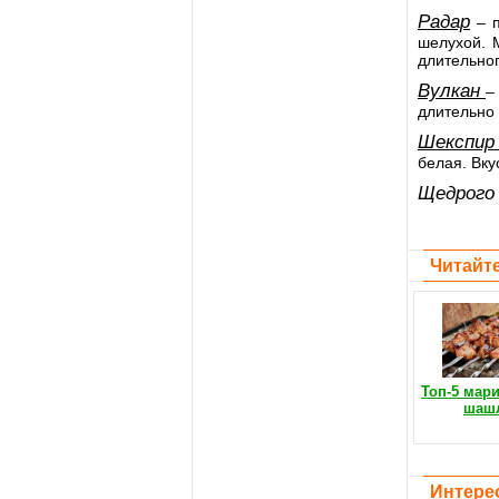
Радар
– п
шелухой. 
длительног
Вулкан
–
длительно 
Шекспи
белая. Вку
Щедрого 
Читайте
Топ-5 мар
шаш
Интере