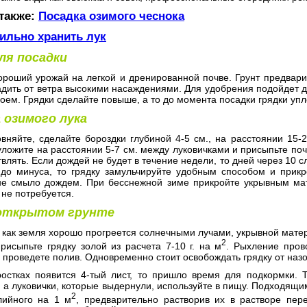
 также:
Посадка озимого чеснока
ильно хранить лук
ля посадки
ороший урожай на легкой и дренированной почве. Грунт предвари
адить от ветра высокими насаждениями. Для удобрения подойдет 
оем. Грядки сделайте повыше, а то до момента посадки грядки упл
 озимого лука
вняйте, сделайте бороздки глубиной 4-5 см., на расстоянии 15-2
ложите на расстоянии 5-7 см. между луковичками и присыпьте поч
влять. Если дождей не будет в течение недели, то дней через 10 с
 до минуса, то грядку замульчируйте удобным способом и прикр
не смыло дождем. При бесснежной зиме прикройте укрывным мат
не потребуется.
 открытом грунте
 как земля хорошо прогреется солнечными лучами, укрывной матер
2
рисыпьте грядку золой из расчета 7-10 г. на м
. Рыхление пров
 проведете полив. Одновременно стоит освобождать грядку от назо
ростках появится 4-тый лист, то пришло время для подкормки. 
 а луковички, которые выдернули, используйте в пищу. Подходящи
2
алийного на 1 м
, предварительно растворив их в растворе пер