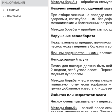
Методы борьбы
– обработка стимуля
ИНФОРМАЦИЯ
Некачественный посадочный мат
Реклама
При отборе чеснока на посадку сто
Контакты
здоровым, свежеубранным, без дефо
механических и болезненных повре
Методы борьбы
– приобретать посад
Нарушение севооборота
Нежелательным предшественником
чеснок может перенять болезни и в
Лучшим предшественниками
являютс
Неподходящий грунт
Почва для посадки должна быть нейт
2 недели, чтоб успел осесть. Пере
медным купоросом.
Методы борьбы
– если почва слишк
глинистую почву, если торфяная –
грунта добавляют известь или древе
Избыток или недостаток влаги
Чеснок очень чувствителен к перес
Методы борьбы
– весной после схож
сделать дренажные канавки. Также