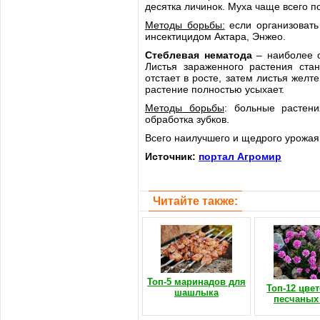
десятка личинок. Муха чаще всего п
Методы борьбы:
если организовать
инсектицидом Актара, Энжео.
Стеблевая нематода
– наиболее о
Листья зараженного растения ста
отстает в росте, затем листья желт
растение полностью усыхает.
Методы борьбы
: больные растени
обработка зубков.
Всего наилучшего и щедрого урожая
Источник:
портал Агромир
Читайте также:
Топ-5 маринадов для
Топ-12 цве
шашлыка
песчаных