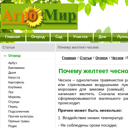
Главная
Огород
Сад
Участок
Дом
Лунн
Статьи
Почему желтеет чеснок
Огород
Главная
/
Статьи
/
Огород
/
Чеснок
/
Арбуз
Баклажаны
Почему желтеет чесно
Дыня
Капуста
Чеснок – однолетнее травянистое р
Картофель
или стрелковыми воздушными лук
Клубника
морозами для зимовки (озимый). 
Лук
начинают желтеть. Сначала кончи
Морковь
сформировываются маленького ра
Огурцы
происходит.
Перец
Причин может быть несколько:
Подсолнечник
Прочие культуры
1. Воздействие низких температур:
Пряные травы
- Не соблюдены сроки посадки;
Редис