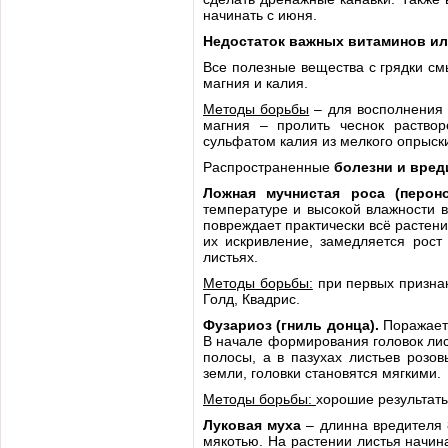
начинать с июня.
Недостаток важных витаминов ил
Все полезные вещества с грядки смы
магния и калия.
Методы борьбы
– для восполнения 
магния – пролить чеснок раствор
сульфатом калия из мелкого опрыск
Распространенные
болезни и вред
Ложная мучнистая роса (перон
температуре и высокой влажности в
повреждает практически всё растен
их искривление, замедляется рост
листьях.
Методы борьбы:
при первых признак
Голд, Квадрис.
Фузариоз (гниль донца).
Поражает
В начале формирования головок лис
полосы, а в пазухах листьев розов
земли, головки становятся мягкими.
Методы борьбы:
хорошие результаты
Луковая муха
– длинна вредителя 
мякотью. На растении листья начина