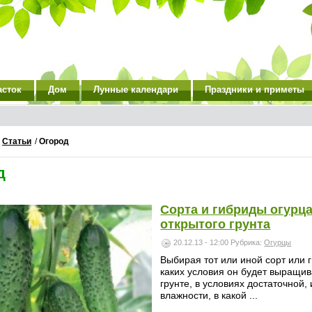
асток
Дом
Лунные календари
Праздники и приметы
/
Статьи
/
Огород
д
Сорта и гибриды огурца
открытого грунта
20.12.13 - 12:00
Рубрика:
Огурцы
Выбирая тот или иной сорт или г
каких условия он будет выращив
грунте, в условиях достаточной
влажности, в какой ...