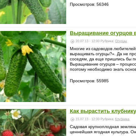
Просмотров: 56346
Выращивание огурцов в
20.07.13 - 12:00
Рубрика:
Огурцы
Многие из садоводов любителей 
выращивать огурцы?». Да не прос
соседям, да еще пришлись бы по
Выращивание огурцов – процесс
поэтому необходимо знать основ
Просмотров: 55985
Как вырастить клубник
15.07.13 - 12:00
Рубрика:
Клубника
Садовая крупноплодная земляник
ценнейшая ягодная культура. Он