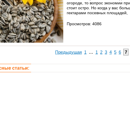
огороде, то вопрос экономии пр
стоит остро. Но когда у вас бол
гектарами посевных площадей,
Просмотров: 4086
...
Предыдущая
1
1
2
3
4
5
6
7
сные статьи: