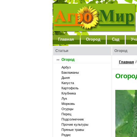
Главная
Огород
Сад
Уч
Статьи
Огород
Огород
Главная
Арбуз
Баклажаны
Огоро
Дыня
Капуста
Картофель
Клубника
Лук
Морковь
Огурцы
Перец
Подсолнечник
Прочие культуры
Пряные травы
Редис