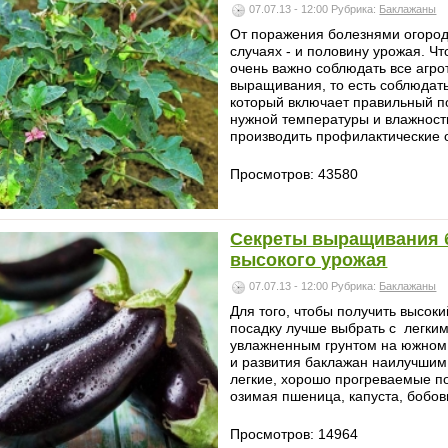
07.07.13 - 12:00
Рубрика:
Баклажаны
От поражения болезнями огородн
случаях - и половину урожая. Ч
очень важно соблюдать все агр
выращивания, то есть соблюда
который включает правильный п
нужной температуры и влажност
производить профилактические 
Просмотров: 43580
Секреты выращивания 
высокого урожая
07.07.13 - 12:00
Рубрика:
Баклажаны
Для того, чтобы получить высок
посадку лучше выбрать с легким
увлажненным грунтом на южном 
и развития баклажан наилучшим
легкие, хорошо прогреваемые п
озимая пшеница, капуста, бобов
Просмотров: 14964