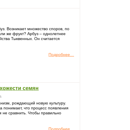
уз. Возникает множество споров, по
 или же фрукт? Арбуз – однолетнее
йства Тыквенных. Он считается
Подробнее…
схожести семян
ь
анизм, рождающий новую культуру.
а понимает, что процесс появления
м не сравнить. Чтобы правильно
Подробнее…