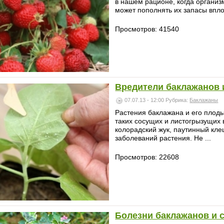
в нашем рационе, когда организм
может пополнять их запасы впло
Просмотров: 41540
Вредители баклажанов 
07.07.13 - 12:00
Рубрика:
Баклажаны
Растения баклажана и его плод
таких сосущих и листогрызущих 
колорадский жук, паутинный кл
заболеваний растения. Не ...
Просмотров: 22608
Болезни баклажанов и 