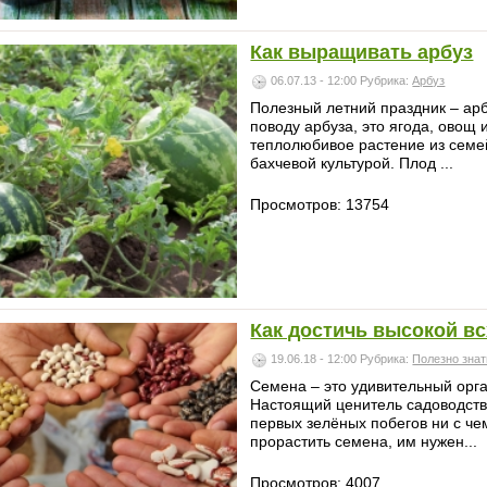
Как выращивать арбуз
06.07.13 - 12:00
Рубрика:
Арбуз
Полезный летний праздник – арб
поводу арбуза, это ягода, овощ
теплолюбивое растение из семе
бахчевой культурой. Плод ...
Просмотров: 13754
Как достичь высокой в
19.06.18 - 12:00
Рубрика:
Полезно знат
Семена – это удивительный орг
Настоящий ценитель садоводств
первых зелёных побегов ни с че
прорастить семена, им нужен...
Просмотров: 4007