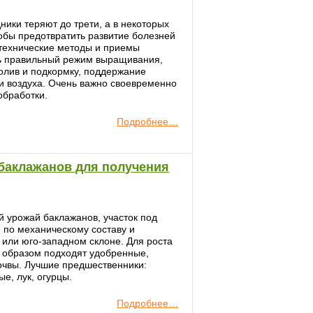
ики теряют до трети, а в некоторых
тобы предотвратить развитие болезней
отехнические методы и приемы
ть правильный режим выращивания,
олив и подкормку, поддержание
и воздуха. Очень важно своевременно
обработки.
Подробнее…
баклажанов для получения
ий урожай баклажанов, участок под
 по механическому составу и
или юго-западном склоне. Для роста
 образом подходят удобренные,
очвы. Лучшие предшественники:
ые, лук, огурцы.
Подробнее…