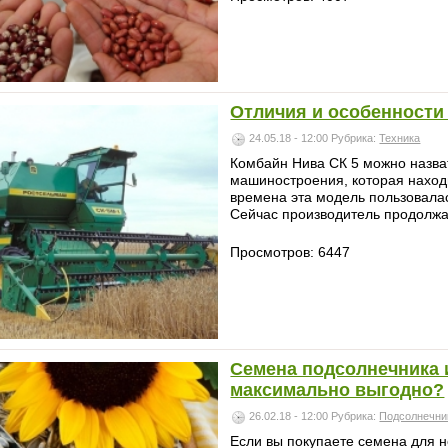
Отличия и особенности
24.05.18 - 12:00
Рубрика:
Техника
Комбайн Нива СК 5 можно назват
машиностроения, которая находи
времена эта модель пользовала
Сейчас производитель продолжае
Просмотров: 6447
Семена подсолнечника и
максимально выгодно?
26.02.18 - 12:00
Рубрика:
Подсолнечни
Если вы покупаете семена для 