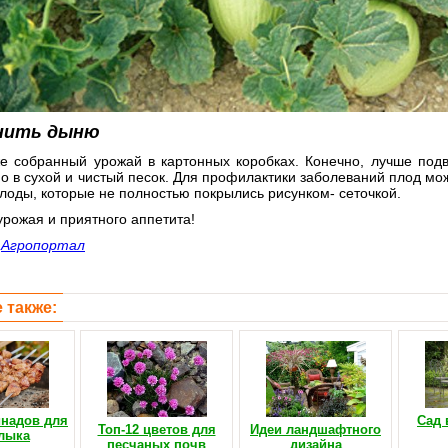
анить дыню
е собранный урожай в картонных коробках. Конечно, лучше подве
о в сухой и чистый песок. Для профилактики заболеваний плод мо
лоды, которые не полностью покрылись рисунком- сеточкой.
рожая и приятного аппетита!
:
Агропортал
 также:
инадов для
Сад 
Топ-12 цветов для
Идеи ландшафтного
лыка
песчаных почв
дизайна