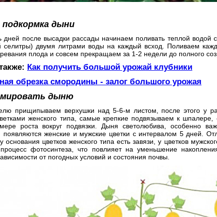
 подкормка дыни
ь дней после высадки рассады начинаем поливать теплой водой с
 селитры) двумя литрами воды на каждый всход. Поливаем кажд
ревания плода и совсем прекращаем за 1-2 недели до полного со
 также:
Как получить большой урожай клубники
ная обрезка смородины - залог большого урожая
рмировать дыню
елю прищипываем верхушки над 5-6-м листом, после этого у р
цветками женского типа, самые крепкие подвязываем к шпалере
мере роста вокруг подвязки. Дыня светолюбива, особенно ва
 появляются женские и мужские цветки с интервалом 5 дней. Отл
у основания цветков женского типа есть завязи, у цветков мужског
 процесс фотосинтеза, что повлияет на уменьшение накоплен
ависимости от погодных условий и состояния почвы.