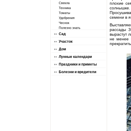
плохие се
Свекла
солнышке.
Техника
Просушивае
Томаты
семени в я
Удобрения
Чеснок
Выставляе
Полезно знать
рассады 3
Сад
вырастут л
не менее 
Участок
прекратить
Дом
Лунные календари
Праздники и приметы
Болезни и вредители