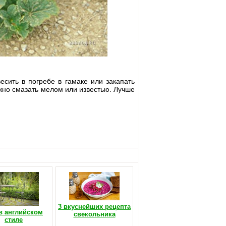
сить в погребе в гамаке или закапать
жно смазать мелом или известью. Лучше
3 вкуснейших рецепта
в английском
свекольника
стиле