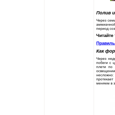
Полив и
Через сем
аммиачной
период соз
Читайте
Правиль
Как фо
Через нед
побеги с 
плети по 
освещении
несложно: 
протекает
меняем в з