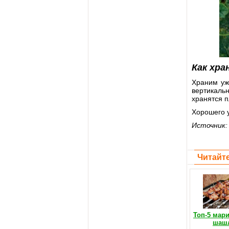
Как хр
Храним уж
вертикальн
хранятся п
Хорошего у
Источник
Читайте
Топ-5 мар
шаш