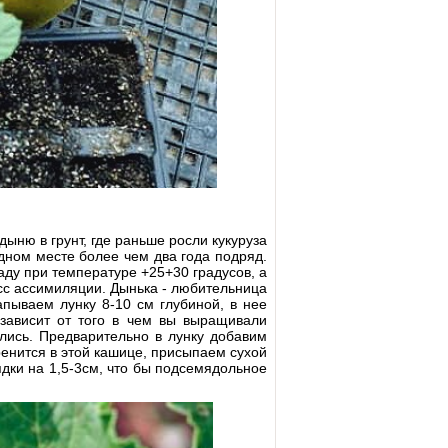
ыню в грунт, где раньше росли кукуруза
дном месте более чем два года подряд.
аду при температуре +25+30 градусов, а
сс ассимиляции. Дынька - любительница
апываем лунку 8-10 см глубиной, в нее
зависит от того в чем вы выращивали
лись. Предварительно в лунку добавим
оренится в этой кашице, присыпаем сухой
дки на 1,5-3см, что бы подсемядольное