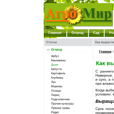
Главная
Огород
Сад
Уч
Статьи
Как выраст
Огород
Главная
Арбуз
Баклажаны
Как в
Дыня
Капуста
С раннего
Картофель
Наверное, 
Клубника
и сухо, а
Лук
при влажно
Морковь
Когда выби
Огурцы
условиях. 
Перец
Подсолнечник
Выращи
Прочие культуры
Пряные травы
Срок посе
Редис
проверяем