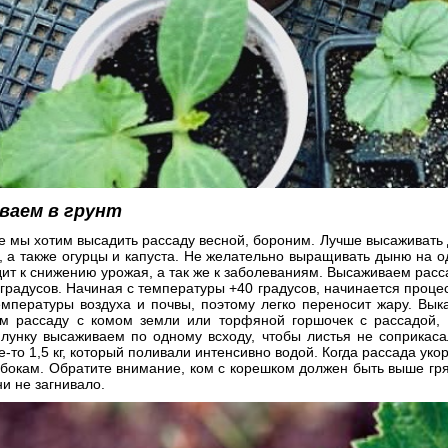
ваем в грунт
де мы хотим высадить рассаду весной, бороним. Лучше высаживать д
 а также огурцы и капуста. Не желательно выращивать дыню на о
ит к снижению урожая, а так же к заболеваниям. Высаживаем расс
градусов. Начиная с температуры +40 градусов, начинается проце
емпературы воздуха и почвы, поэтому легко переносит жару. Вык
м рассаду с комом земли или торфяной горшочек с рассадой, 
 лунку высаживаем по одному всходу, чтобы листья не соприкаса
де-то 1,5 кг, который поливали интенсивно водой. Когда рассада ук
бокам. Обратите внимание, ком с корешком должен быть выше гря
и не загнивало.