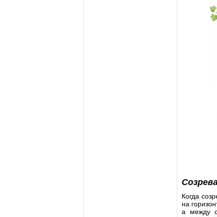
Созрева
Когда созр
на горизон
а между с