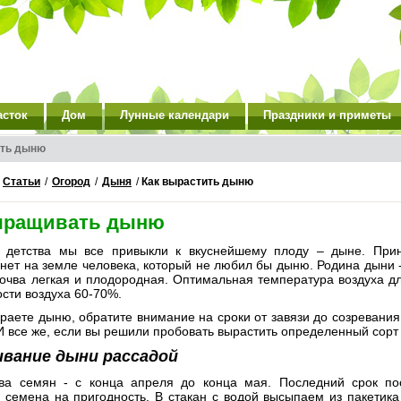
асток
Дом
Лунные календари
Праздники и приметы
ить дыню
/
Статьи
/
Огород
/
Дыня
/
Как вырастить дыню
ыращивать дыню
 детства мы все привыкли к вкуснейшему плоду – дыне. Прин
нет на земле человека, который не любил бы дыню. Родина дыни -
 почва легкая и плодородная. Оптимальная температура воздуха 
сти воздуха 60-70%.
раете дыню, обратите внимание на сроки от завязи до созревания, 
И все же, если вы решили пробовать вырастить определенный сорт 
вание дыни рассадой
ва семян - с конца апреля до конца мая. Последний срок по
 семена на пригодность. В стакан с водой высыпаем из пакетика