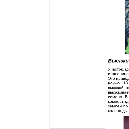
Высажи
Участок, г
и пшеница,
Это привод
ночью +18 
высокой т
высаживае
семена. В
компост, г
землей по 
колено дын