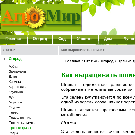
Главная
Огород
Сад
Участок
Дом
Лунн
Статьи
Как выращивать шпинат
Огород
Главная
/
Статьи
/
Огород
/
Пряные т
Арбуз
Баклажаны
Как выращивать шпи
Дыня
Капуста
Шпинат – однолетнее травянистое 
Картофель
собранные в метельчатые соцветия. 
Клубника
Эта зелень культивируется по всему
Лук
одной из версий слово шпинат перев
Морковь
Огурцы
Шпинат является прекрасным ист
Перец
метаболизма.
Подсолнечник
Посев
Прочие культуры
Пряные травы
Эта зелень является очень скор
Редис