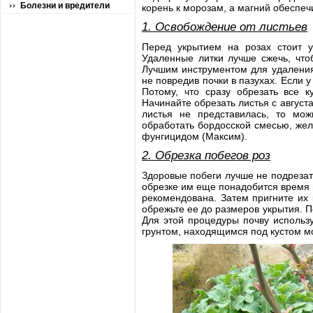
Болезни и вредители
корень к морозам, а магний обеспеч
1. Освобождение от листьев
Перед укрытием на розах стоит у
Удаленные литки лучше сжечь, что
Лучшим инструментом для удаления
не повредив почки в пазухах. Если 
Потому, что сразу обрезать все 
Начинайте обрезать листья с август
листья не представилась, то мо
обработать бордосской смесью, же
фунгицидом (Максим).
2. Обрезка побегов роз
Здоровые побеги лучше не подрезать
обрезке им еще понадобится время н
рекомендована. Затем пригните их 
обрежьте ее до размеров укрытия. 
Для этой процедуры почву использу
грунтом, находящимся под кустом м