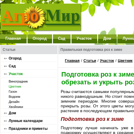
Главная
Огород
Сад
Участок
Дом
Лунн
Статьи
Правильная подготовка роз к зиме
Огород
Главная
/
Статьи
/
Участок
/
Цветник
Сад
Подготовка роз к зим
Участок
обрезать и укрыть ро
Виноградник
Цветник
Розы считаются самыми популярными
Газон
никого равнодушным. Но стоит помни
Водоем
зимним периодом. Многие соверша
Дизайн
прикрыть розы. От этого цветы мог
Хвойники
растение в последующем правильно 
Дом
Подготовка роз к зиме
Лунные календари
Подготовку лучше начинать уже 
Праздники и приметы
подкормку осуществляют в средине 