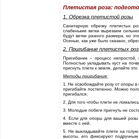
Плетистая роза: подгото
1. Обрезка плетистой розы
Санитарную обрезку плетистых ро
слабенькие ветки вырезаем сильнее
будут ветки разного размера, но эт
Осенью, как уже было сказано, обре
2. Пригибание плетистых роз
Пригибание – процесс непростой, 
Полностью укладывать куст на почву
пригнуть плети к земле, делайте это
Методы пригибания:
1. Не освобождайте розу от опоры в
пригибайте постепенно. Можно полож
пригибался;
2. Для того чтобы плети не ломались
3. Молодые побеги пригнуть не соста
4. Если для опоры для вашей розы 
вместе с ней;
5. Не выкладывайте плети на голую
высоты, его фиксируют подручным 