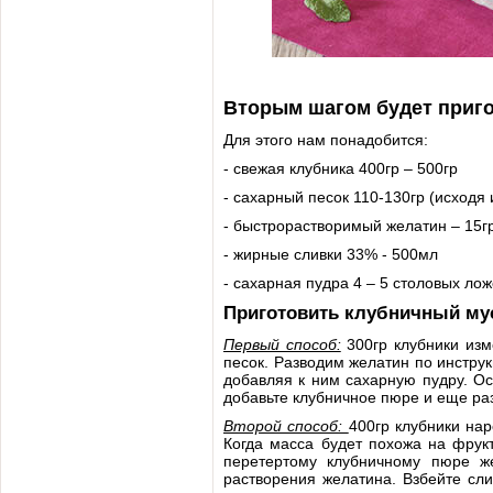
Вторым шагом будет приг
Для этого нам понадобится:
- свежая клубника 400гр – 500гр
- сахарный песок 110-130гр (исходя 
- быстрорастворимый желатин – 15г
- жирные сливки 33% - 500мл
- сахарная пудра 4 – 5 столовых лож
Приготовить клубничный му
Первый способ:
300гр клубники изм
песок. Разводим желатин по инстру
добавляя к ним сахарную пудру. О
добавьте клубничное пюре и еще ра
Второй способ:
400гр клубники на
Когда масса будет похожа на фрук
перетертому клубничному пюре ж
растворения желатина. Взбейте сл