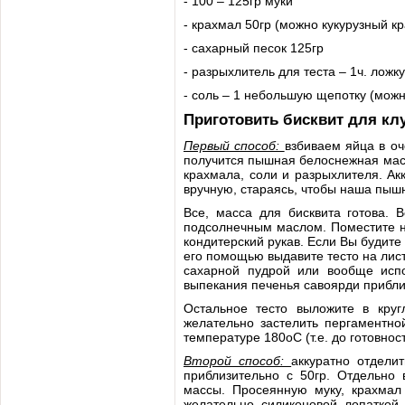
- 100 – 125гр муки
- крахмал 50гр (можно кукурузный к
- сахарный песок 125гр
- разрыхлитель для теста – 1ч. ложку
- соль – 1 небольшую щепотку (можн
Приготовить бисквит для кл
Первый способ:
взбиваем яйца в о
получится пышная белоснежная масс
крахмала, соли и разрыхлителя. А
вручную, стараясь, чтобы наша пыш
Все, масса для бисквита готова. 
подсолнечным маслом. Поместите н
кондитерский рукав. Если Вы будите 
его помощью выдавите тесто на лист
сахарной пудрой или вообще испо
выпекания печенья савоярди приблиз
Остальное тесто выложите в кру
желательно застелить пергаментно
температуре 180оС (т.е. до готовност
Второй способ:
аккуратно отдели
приблизительно с 50гр. Отдельно 
массы. Просеянную муку, крахмал
желательно силиконовой лопаткой