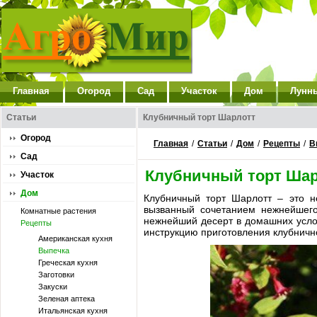
Главная
Огород
Сад
Участок
Дом
Лунн
Статьи
Клубничный торт Шарлотт
Огород
Главная
/
Статьи
/
Дом
/
Рецепты
/
В
Сад
Клубничный торт Шар
Участок
Дом
Клубничный торт Шарлотт – это н
вызванный сочетанием нежнейшего 
Комнатные растения
нежнейший десерт в домашних усло
Рецепты
инструкцию приготовления клубничн
Американская кухня
Выпечка
Греческая кухня
Заготовки
Закуски
Зеленая аптека
Итальянская кухня