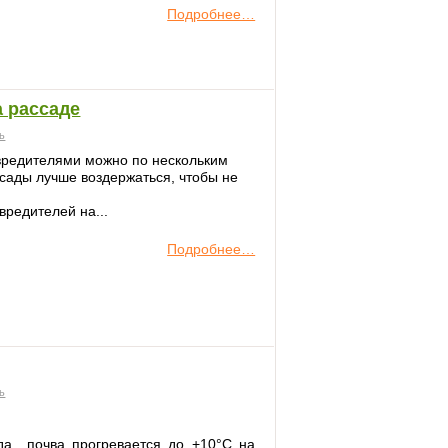
Подробнее…
а рассаде
ь
вредителями можно по нескольким
ссады лучше воздержаться, чтобы не
редителей на...
Подробнее…
ь
г­да почва прогревается до +10°С на