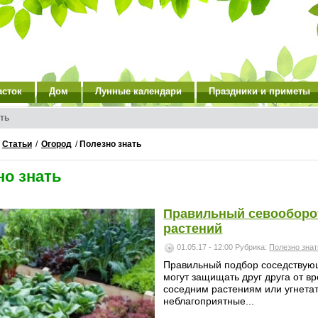
асток
Дом
Лунные календари
Праздники и приметы
ть
/
Статьи
/
Огород
/
Полезно знать
но знать
Правильный севооборо
растений
01.05.17 - 12:00
Рубрика:
Полезно знат
Правильный подбор соседствующ
могут защищать друг друга от в
соседним растениям или угнетат
неблагоприятные...