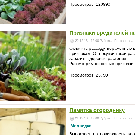
Просмотров: 120990
Признаки вредителей н
22.12.13 - 12:00
Рубрика:
Полезно знат
Отличить рассаду, пораженную 
признакам. От покупки такой ра
заразить здоровые растения.
Рассмотрим основные признаки в
Просмотров: 25790
Памятка огороднику
21.12.13 - 12:00
Рубрика:
Полезно знат
Медведка
Выползает на поверхность, ко