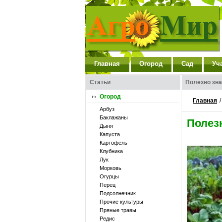
Главная
Огород
Сад
Уч
Статьи
Полезно зна
Огород
Главная
Арбуз
Баклажаны
Полез
Дыня
Капуста
Картофель
Клубника
Лук
Морковь
Огурцы
Перец
Подсолнечник
Прочие культуры
Пряные травы
Редис