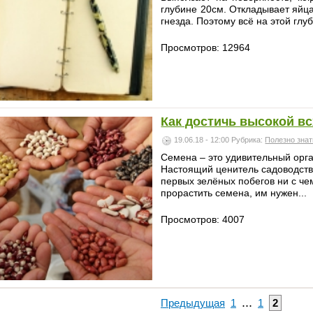
глубине 20см. Откладывает яйца
гнезда. Поэтому всё на этой глу
Просмотров: 12964
Как достичь высокой в
19.06.18 - 12:00
Рубрика:
Полезно знат
Семена – это удивительный орг
Настоящий ценитель садоводств
первых зелёных побегов ни с че
прорастить семена, им нужен...
Просмотров: 4007
...
Предыдущая
1
1
2