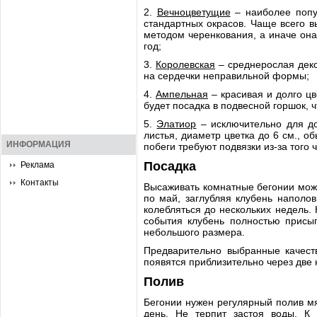
2.
Вечноцветущие
– наиболее попу
стандартных окрасов. Чаще всего 
методом черенкования, а иначе она
год;
3.
Королевская
– среднерослая деко
на сердечки неправильной формы;
4.
Ампельная
– красивая и долго ц
будет посадка в подвесной горшок, 
5.
Элатиор
– исключительно для до
листья, диаметр цветка до 6 см., о
ИНФОРМАЦИЯ
побеги требуют подвязки из-за того 
Посадка
Реклама
Контакты
Высаживать комнатные бегонии мож
по май, заглубляя клубень наполо
колебляться до нескольких недель.
события клубень полностью присы
небольшого размера.
Предварительно выбранные качест
появятся приблизительно через две
Полив
Бегонии нужен регулярный полив мя
день. Не терпит застоя воды. К