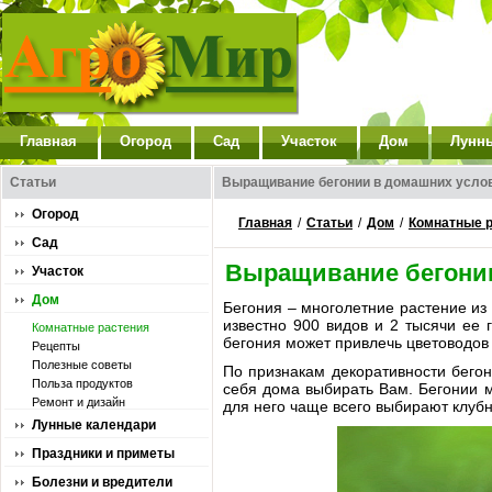
Главная
Огород
Сад
Участок
Дом
Лунн
Статьи
Выращивание бегонии в домашних усло
Огород
Главная
/
Статьи
/
Дом
/
Комнатные 
Сад
Выращивание бегони
Участок
Дом
Бегония – многолетние растение из
известно 900 видов и 2 тысячи ее
Комнатные растения
бегония может привлечь цветоводов
Рецепты
Полезные советы
По признакам декоративности бегон
Польза продуктов
себя дома выбирать Вам. Бегонии м
Ремонт и дизайн
для него чаще всего выбирают клуб
Лунные календари
Праздники и приметы
Болезни и вредители