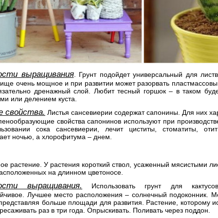
ости выращивания
. Грунт подойдет универсальный для лист
вище очень мощное и при развитии может разорвать пластмассовы
язательно дренажный слой. Любит тесный горшок – в таком буде
ми или делением куста.
е свойства.
Листья сансевиерии содержат сапонины. Для них х
 пенообразующие свойства сапонинов используют при производст
ьзовании сока сансевиерии, лечит циститы, стоматиты, оти
ает ночью, а хлорофитума – днем.
ое растение. У растения короткий ствол, усаженный мясистыми л
расположенных на длинном цветоносе.
ости выращивания.
Использовать грунт для кактусов
ойчивое. Лучшее место расположения – солнечный подоконник. М
представляя больше площади для развития. Растение, которому ис
ресаживать раз в три года. Опрыскивать. Поливать через поддон.