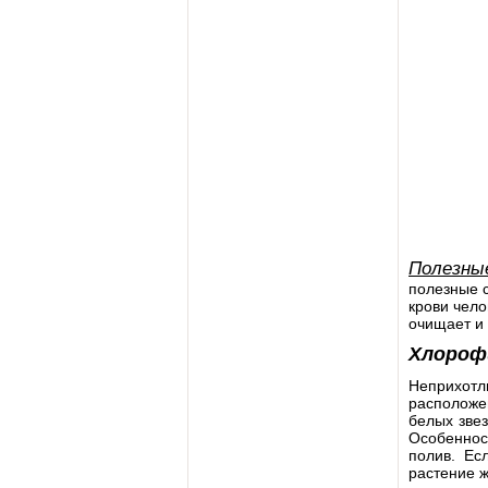
Полезны
полезные с
крови чело
очищает и 
Хлоро
Неприхот
расположен
белых зве
Особеннос
полив. Ес
растение ж