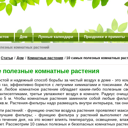
асток
Дом
Лунные календари
Праздники и приметы
олезных комнатных растений
/
Статьи
/
Дом
/
Комнатные растения
/
10 самых полезных комнатных рас
 полезные комнатные растения
стой и надежный способ борьбы за чистый воздух в доме - это к
й газ, эффективно борются с летучими химикатами и токсинами. 
м. Любое комнатное растение обладает каким-либо полезным св
антисептиками, третьи увлажняют воздух в комнате. Радиус очищ
о 5 м. Чтобы комнатные растения заменили собой любые фильт
кв.м. Растения-фильтры надо размещать внутри интерьера, так он
и растений: - функцию очистки воздуха растения проявляют макси
лучшие фильтры; - функцию фильтра у растений выполняют лист
 течение дня, на это может влиять температура, освещение, вла
ет. Рассмотрим 10 самых полезных и безопасных комнатных расте