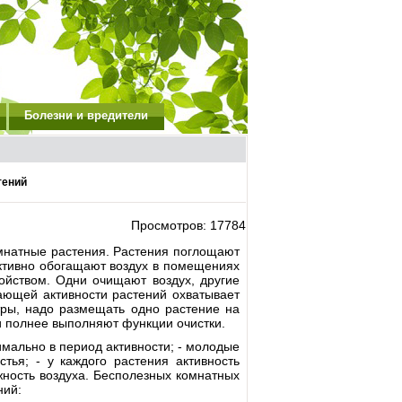
Болезни и вредители
тений
Просмотров: 17784
омнатные растения. Растения поглощают
Активно обогащают воздух в помещениях
ойством. Одни очищают воздух, другие
ающей активности растений охватывает
ры, надо размещать одно растение на
и полнее выполняют функции очистки.
мально в период активности; - молодые
ья; - у каждого растения активность
жность воздуха. Бесполезных комнатных
ний: