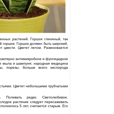
венных растений. Горшок глиняный, так
й горшок. Горшок должен быть широкий,
т цвести. Цветет летом. Размножается
арактерно антимикробное и фунгицидное
ве мыла и шампуня; народная медицина
ты, порезы; больше всего кислорода
истьями. Цветет небольшими трубчатыми
. Поливать редко. Светолюбивое.
олодое растение следует пересаживать
полнилось 5 лет, считается старым. Его