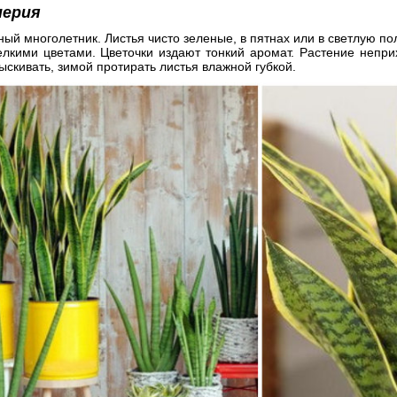
иерия
ый многолетник. Листья чисто зеленые, в пятнах или в светлую пол
лкими цветами. Цветочки издают тонкий аромат. Растение неприх
скивать, зимой протирать листья влажной губкой.