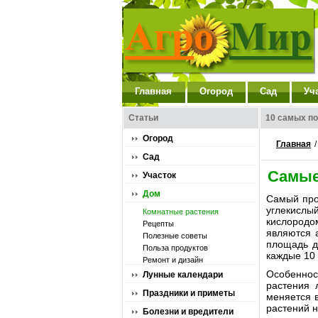
Главная
Огород
Сад
Уч
Статьи
10 самых п
Огород
Главная
Сад
Самые
Участок
Дом
Самый про
углекислы
Комнатные растения
кислородо
Рецепты
являются 
Полезные советы
площадь д
Польза продуктов
каждые 10 
Ремонт и дизайн
Особенност
Лунные календари
растения 
Праздники и приметы
меняется в
растений н
Болезни и вредители