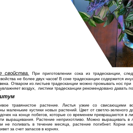
е свойства.
При приготовлении сока из традесканции, след
войства не более двух часов! В соке традесканции содержится ину
века. Отваром из листьев традесканции можно промывать нос при 
увлажняет воздух, листики традесканции рекомендовано давать по
фитум
ливое травянистое растение. Листья узкие со свисающими в
ы маленькие кустики новых растений. Цвет от светло-зеленого до
здочек на конце побегов, которые со временем превращаются в л
ти выращивания. Растение неприхотливо. Можно выращивать в 
ли не поливать в течение месяца, растение погибнет. Корни на
ивет за счет запасов в корнях.