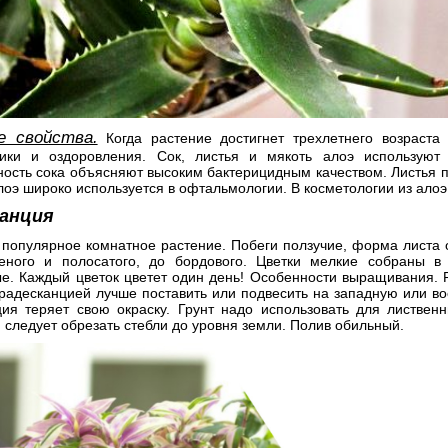
е свойства.
Когда растение достигнет трехлетнего возраста
ики и оздоровления. Cок, листья и мякоть алоэ используют
ость сока объясняют высоким бактерицидным качеством. Листья п
лоэ широко используется в офтальмологии. В косметологии из алоэ 
канция
популярное комнатное растение. Побеги ползучие, форма листа о
леного и полосатого, до бордового. Цветки мелкие собраны в
е. Каждый цветок цветет один день! Особенности выращивания. Р
радесканцией лучше поставить или подвесить на западную или вос
ция теряет свою окраску. Грунт надо использовать для листвен
 следует обрезать стебли до уровня земли. Полив обильный.