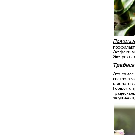
Полезны
профилакт
Эффективн
Экстракт а
Традес
Это самое 
светло-зе
фиолетовы
Горшок с т
традескан
загущении,