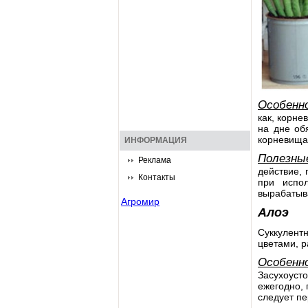
Особенн
как, корне
на дне об
корневища
ИНФОРМАЦИЯ
Полезны
Реклама
действие,
Контакты
при испол
вырабатыв
Агромир
Алоэ
Суккулентн
цветами, 
Особенн
Засухоуст
ежегодно, 
следует пе