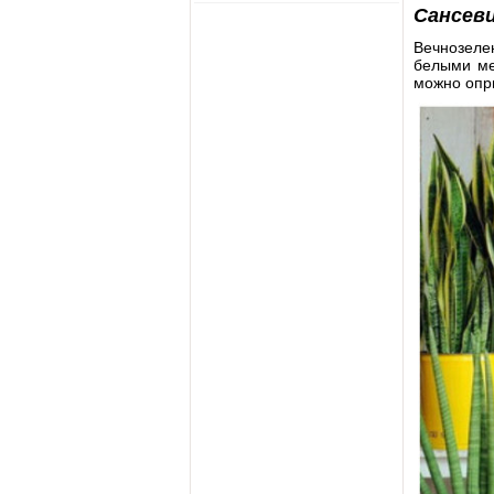
Сансев
Вечнозелен
белыми ме
можно опры