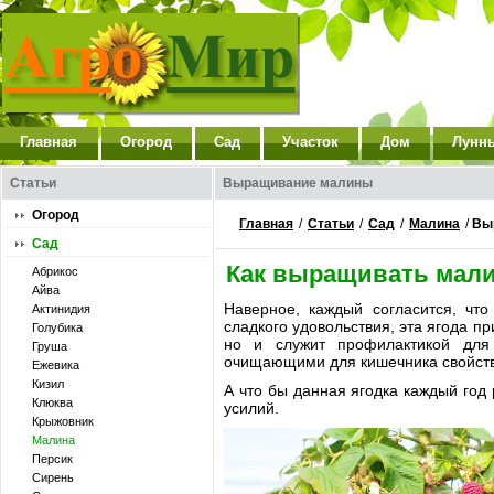
Главная
Огород
Сад
Участок
Дом
Лунн
Статьи
Выращивание малины
Огород
Главная
/
Статьи
/
Сад
/
Малина
/
Вы
Сад
Как выращивать мал
Абрикос
Айва
Наверное, каждый согласится, чт
Актинидия
сладкого удовольствия, эта ягода п
Голубика
но и служит профилактикой для
Груша
очищающими для кишечника свойст
Ежевика
Кизил
А что бы данная ягодка каждый го
Клюква
усилий.
Крыжовник
Малина
Персик
Сирень