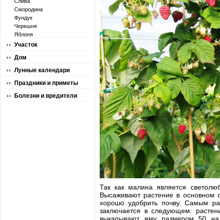
Слива
Смородина
Фундук
Черешня
Яблоня
Участок
Дом
Лунные календари
Праздники и приметы
Болезни и вредители
Так как малина является светол
Высаживают растение в основном о
хорошо удобрить почву. Самым р
заключается в следующем: растен
выкапывают яму размером 50 на