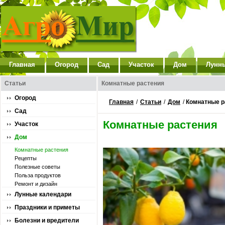
Главная
Огород
Сад
Участок
Дом
Лунн
Статьи
Комнатные растения
Огород
Главная
/
Статьи
/
Дом
/
Комнатные р
Сад
Комнатные растения
Участок
Дом
Комнатные растения
Рецепты
Полезные советы
Польза продуктов
Ремонт и дизайн
Лунные календари
Праздники и приметы
Болезни и вредители