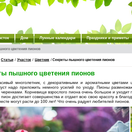
асток
Дом
Лунные календари
Праздники и приметы
шного цветения пионов
/
Статьи
/
Участок
/
Цветник
/
Секреты пышного цветения пионов
ты пышного цветения пионов
асивый многолетник, с декоративными и ароматными цветами ц
куст надо приложить немного усилий по уходу. Пионы размножаю
черенками. Корневище взрослого пиона очень большое и уходит гл
 пион достигает совершенства и отдает всю свою красоту в благо
есте могут расти до 100 лет! Что очень радует любителей пионов.