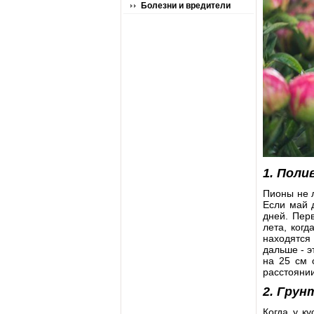
Болезни и вредители
1. Поли
Пионы не 
Если май 
дней. Пер
лета, ког
находятся
дальше - э
на 25 см 
расстоянии
2. Грун
Когда у ку