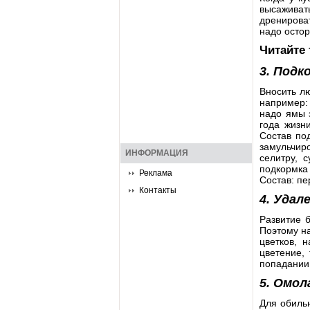
высаживат
дренироват
надо остор
Читайте
3. Подк
Вносить л
например: 
надо ямы 
года жизн
Состав под
замульчир
ИНФОРМАЦИЯ
селитру, 
подкормка
Реклама
Состав: пе
Контакты
4. Удал
Развитие б
Поэтому на
цветков, 
цветение, 
попадании 
5. Омол
Для обильн