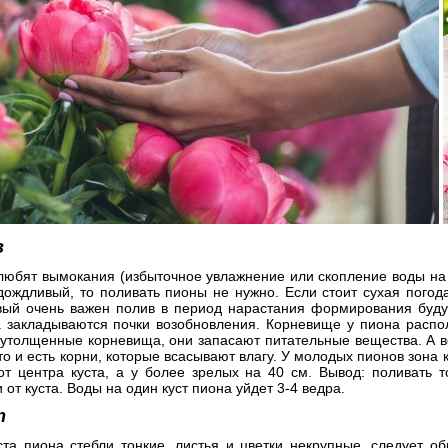
в
любят вымокания (избыточное увлажнение или скопление воды на 
дождливый, то поливать пионы не нужно. Если стоит сухая погод
вый очень важен полив в период нарастания формирования буду
да закладываются почки возобновления. Корневище у пиона распо
 утолщенные корневища, они запасают питательные вещества. А в
то и есть корни, которые всасывают влагу. У молодых пионов зона
от центра куста, а у более зрелых на 40 см. Вывод: поливать 
 от куста. Воды на один куст пиона уйдет 3-4 ведра.
т
ста пиона стебли тонкие, листья и цветки некрупные, следует об