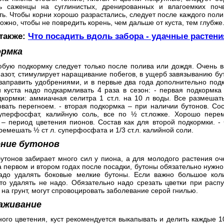
ь саженцы на суглинистых, дренированных и влагоемких поч
ь. Чтобы корни хорошо разрастались, следует после каждого поли
ожно, чтобы не повредить корень, чем дальше от куста, тем глубже
 также:
Что посадить вдоль забора - удачные растен
ормка
юбую подкормку следует только после полива или дождя. Очень в
азот, стимулирует наращивание побегов, в ущерб завязыванию бут
заправить удобрениями, и в первые два года дополнительно подк
и куста надо подкармливать 4 раза в сезон: - первая подкормка
кормки: аммиачная селитра 1 ст.л. на 10 л воды. Все размешать
овать перегноем. - вторая подкормка – при наличии бутонов. Со
суперфосфат, калийную соль, все по ½ ст.ложке. Хорошо перем
 – период цветения пионов. Состав как для второй подкормки. -
ремешать ½ ст л. суперфосфата и 1/3 ст.л. калийной соли.
ение бутонов
утонов забирает много сил у пиона, а для молодого растения оч
 первом и втором годах после посадки, бутоны обязательно нужно
надо удалять боковые мелкие бутоны. Если важно большое коли
то удалять не надо. Обязательно надо срезать цветки при распу
на грунт, могут спровоцировать заболевание серой гнилью.
аживание
ого цветения, куст рекомендуется выкапывать и делить каждые 1