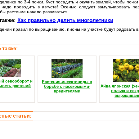
деленке по 3-4 почки. Куст посадить и окучить землей, чтобы почк
 надо проводить в августе! Осенью следует замульчировать пе
обы растение начало развиваться.
 также:
Как правильно делить многолетники
ении правил по выращиванию, пионы на участке будут радовать в
 также:
й севооборот и
Растения-инсектициды в
мость растений
Айва японская (хе
борьбе с насекомыми-
польза и сек
вредителями
выращиван
сные статьи: