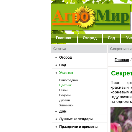
Главная
Огород
Сад
Уч
Статьи
Секреты пы
Огород
Главная
Сад
Секре
Участок
Виноградник
Пион - кр
Цветник
красивый 
Газон
корневыми 
Водоем
году жизни
Дизайн
на одном м
Хвойники
Дом
Лунные календари
Праздники и приметы