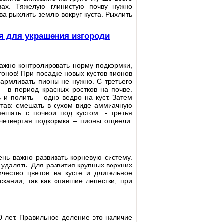
вах. Тяжелую глинистую почву нужно
ва рыхлить землю вокруг куста. Рыхлить
.
ия для украшения изгороди
ажно контролировать норму подкормки,
онов! При посадке новых кустов пионов
армливать пионы не нужно. С третьего
 – в период красных ростков на почве.
 и полить – одно ведро на куст. Затем
став: смешать в сухом виде аммиачную
ешать с почвой под кустом. - третья
 четвертая подкормка – пионы отцвели.
ень важно развивать корневую систему.
 удалять. Для развития крупных верхних
чество цветов на кусте и длительное
скании, так как опавшие лепестки, при
0 лет. Правильное деление это наличие