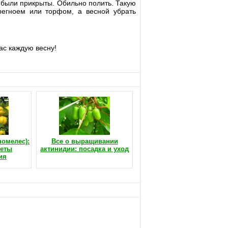
и были прикрыты. Обильно полить. Такую
регноем или торфом, а весной убрать
ас каждую весну!
номелес):
Все о выращивании
реты
актинидии: посадка и уход
ия