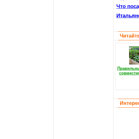
Что пос
Итальян
Читайте
Правильны
совмести
Интере