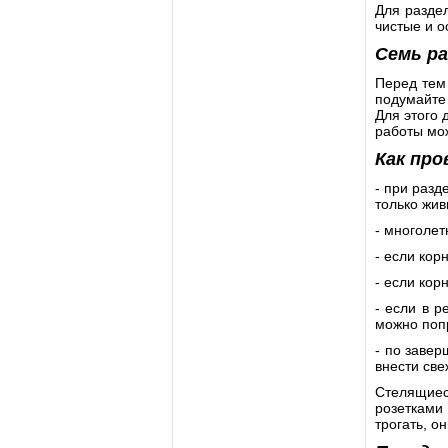
Для разде
чистые и о
Семь ра
Перед тем 
подумайте 
Для этого 
работы мож
Как про
- при разд
только жив
- многолет
- если кор
- если кор
- если в р
можно поп
- по завер
внести све
Стелящиес
розетками 
трогать, о