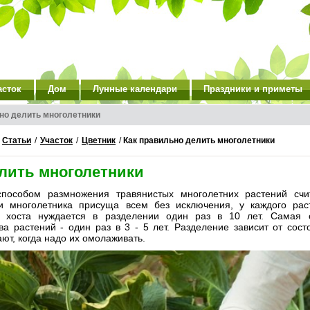
асток
Дом
Лунные календари
Праздники и приметы
но делить многолетники
/
Статьи
/
Участок
/
Цветник
/
Как правильно делить многолетники
елить многолетники
пособом размножения травянистых многолетних растений счит
и многолетника присуща всем без исключения, у каждого рас
 хоста нуждается в разделении один раз в 10 лет. Самая 
ва растений - один раз в 3 - 5 лет. Разделение зависит от сос
ют, когда надо их омолаживать.