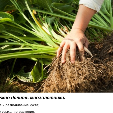
ужно делить многолетники:
е и разваливание куста;
е усыхание растения;