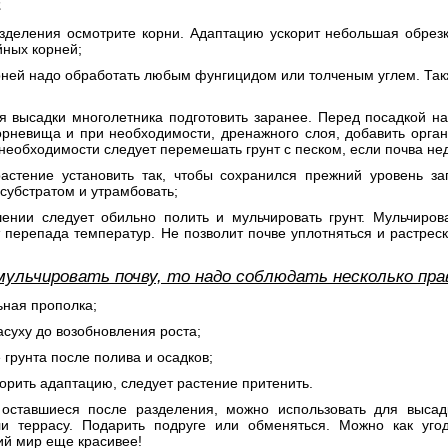
а
азделения осмотрите корни. Адаптацию ускорит небольшая обрезк
ных корней;
рней надо обработать любым фунгицидом или толченым углем. Так
я высадки многолетника подготовить заранее. Перед посадкой на
орневища и при необходимости, дренажного слоя, добавить орга
 необходимости следует перемешать грунт с песком, если почва н
растение установить так, чтобы сохранился прежний уровень заг
субстратом и утрамбовать;
шении следует обильно полить и мульчировать грунт. Мульчиров
 перепада температур. Не позволит почве уплотняться и растреск
мульчировать почву, то надо соблюдать несколько пра
ьная прополка;
засуху до возобновления роста;
 грунта после полива и осадков;
корить адаптацию, следует растение притенить.
 оставшиеся после разделения, можно использовать для высадк
ли террасу. Подарить подруге или обменяться. Можно как уг
й мир еще красивее!