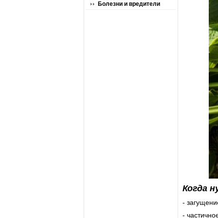
Болезни и вредители
Когда н
- загущени
- частично