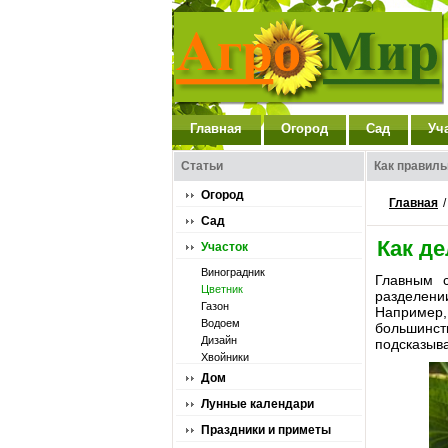
Главная
Огород
Сад
Уч
Статьи
Как правиль
Огород
Главная
Сад
Как д
Участок
Виноградник
Главным с
Цветник
разделени
Газон
Например,
Водоем
большинст
Дизайн
подсказыва
Хвойники
Дом
Лунные календари
Праздники и приметы