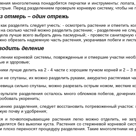
ления многолетника понадобятся перчатки и инструменты: лопата
стрые. Перед разделением проверьте корневую систему, чтобы не 
з отмерь – один отрежь
как разделять следует учесть: - осмотреть растение и отметить ко
на сколько частей можно разделить растение; - разделение не след
дела лучше всего выбрать день пасмурный; - провести санитарную 
но обрезать надземную часть растения, укорачивая побеги и лист
водить деление
елении корневой системы, поврежденные и отмершие участки необ
ые и здоровые;
ники лучше делить на 2 - 4 части с хорошим пучком корней и 2 – 3
ни не спутаны, их можно разделить руками, аккуратно растягивая ча
невища сильно спутаны, можно разрезать острым ножом, жесткие к
езультате разделения осталось много обломков побегов, дочерних
робовать укоренить;
шению разделения, следует восстановить потревоженный участок: в
жую почву и удобрения;
я и почвопокрывающие растения легко можно отделить, не затр
делятся без выкопки куста. Растения со стержневой корневой сис
ни плохо переносят процедуру разделения. Такие многолетники не 