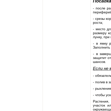
Посадк
- после р
периферий
- срезы ко
роста;
- место дл
размеру к
лунку, при
- в ямку 
Заполнить 
- в завер
защитит от
шансов.
Если не 
- обязател
- полив в 
- рыхление
- чтобы ус
Растения,
участок и
окружающи