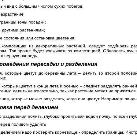
ый вид с большим числом сухих побегов;
разрастание
 границы зоны посадки;
е другими растениями;
е состояния или остановка цветения.
 композицию из декоративных растений, следует подбирать ра
тям. Так проще будет ухаживать за композицией. Обновлять лучш
 в первую очередь.
роведения пересадки и разделения
, которые цветут до середины лета – делить во второй половине
ни;
, которые цветут в конце лета и осенью – следует разделять ранне
сенью делить не желательно, так как растение может не прижиться.
тения, которые можно разделять, когда они цветут. Например: лан
овка перед делением
до разделения полить, глубоко пропитывая водой почву, по всей гл
перед поливом удалить
зделением надо проверить корневище - определить границы. Инст