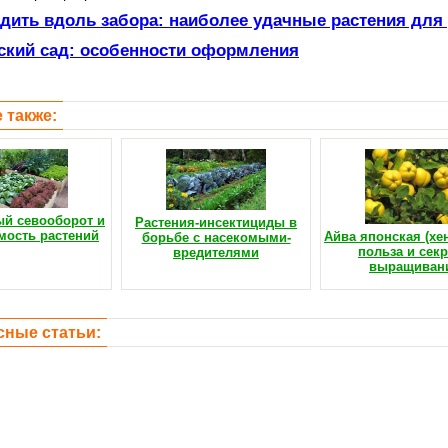
адить вдоль забора: наиболее удачные растения для
ский сад: особенности оформления
 также:
й севооборот и
Растения-инсектициды в
мость растений
Айва японская (хе
борьбе с насекомыми-
польза и сек
вредителями
выращиван
сные статьи: