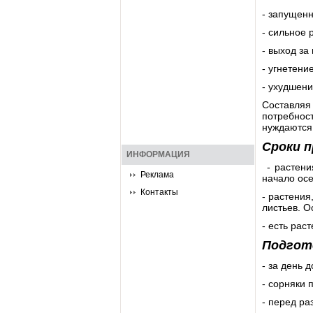
- запущенн
- сильное 
- выход за
- угнетени
- ухудшени
Составляя
потребнос
нуждаются
Сроки п
ИНФОРМАЦИЯ
- растения
Реклама
начало осе
Контакты
- растения
листьев. О
- есть рас
Подгот
- за день 
- сорняки 
- перед ра