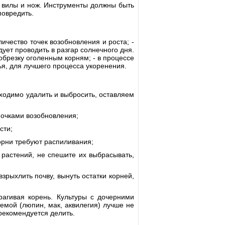
, вилы и нож. Инструменты должны быть
повредить.
личество точек возобновления и роста; -
ует проводить в разгар солнечного дня.
обрезку оголенным корням; - в процессе
ья, для лучшего процесса укоренения.
ходимо удалить и выбросить, оставляем
 почками возобновления;
сти;
орни требуют распиливания;
 растений, не спешите их выбрасывать,
зрыхлить почву, вынуть остатки корней,
агивая корень. Культуры с дочерними
темой (люпин, мак, аквилегия) лучше не
рекомендуется делить.