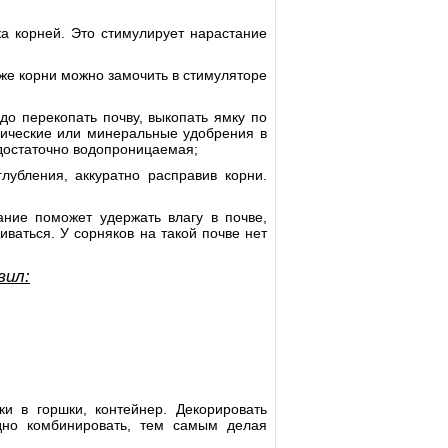
а корней. Это стимулирует нарастание
же корни можно замочить в стимуляторе
до перекопать почву, выкопать ямку по
нические или минеральные удобрения в
едостаточно водопроницаемая;
лубления, аккуратно расправив корни.
ание поможет удержать влагу в почве,
иваться. У сорняков на такой почве нет
вил:
и в горшки, контейнер. Декорировать
одно комбинировать, тем самым делая