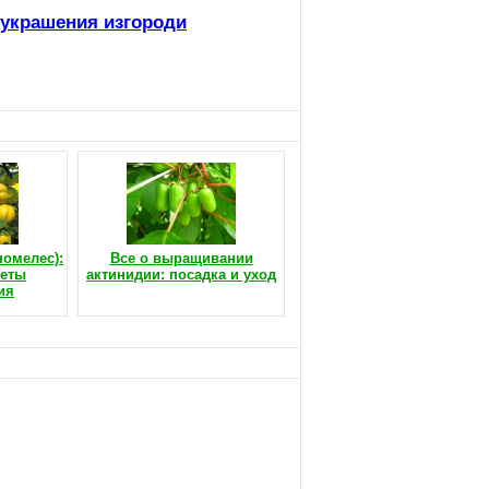
 украшения изгороди
номелес):
Все о выращивании
реты
актинидии: посадка и уход
ия