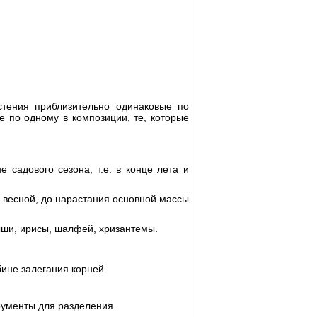
стения приблизительно одинаковые по
е по одному в композиции, те, которые
 садового сезона, т.е. в конце лета и
й весной, до нарастания основной массы
дыши, ирисы, шалфей, хризантемы.
убине залегания корней
рументы для разделения.