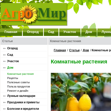
Главная
Огород
Сад
Участок
Дом
Лунн
Статьи
Комнатные растения
Огород
Главная
/
Статьи
/
Дом
/
Комнатные р
Сад
Комнатные растения
Участок
Дом
Комнатные растения
Рецепты
Полезные советы
Польза продуктов
Ремонт и дизайн
Лунные календари
Праздники и приметы
Болезни и вредители