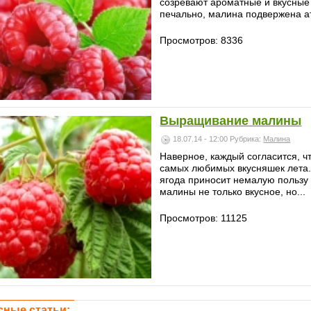
созревают ароматные и вкусные я
печально, малина подвержена ат
Просмотров: 8336
Выращивание малины
18.07.14 - 12:00
Рубрика:
Малина
Наверное, каждый согласится, ч
самых любимых вкусняшек лета.
ягода приносит немалую пользу 
малины не только вкусное, но...
Просмотров: 11125
сные статьи: