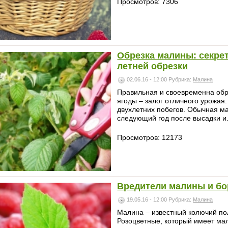
Просмотров: 7306
Обрезка малины: секрет
летней обрезки
02.06.16 - 12:00
Рубрика:
Малина
Правильная и своевременна обре
ягоды – залог отличного урожая.
двухлетних побегов. Обычная м
следующий год после высадки и.
Просмотров: 12173
Вредители малины и бо
19.05.16 - 12:00
Рубрика:
Малина
Малина – известный колючий по
Розоцветные, который имеет мал