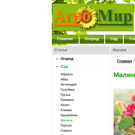
Главная
Огород
Сад
Уч
Статьи
Малина
Огород
Главная
Сад
Малин
Абрикос
Айва
Актинидия
Голубика
Груша
Ежевика
Кизил
Клюква
Крыжовник
Малина
Персик
Сирень