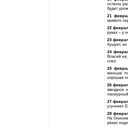
остаток р
будет урож
21 февра
кривого се
22 феврал
руках – у 
23 феврал
бушует, но
24 феврал
Власий на 
слез.
25 февра
меньше по
хорошая п
26 феврал
звездное 
пасмурный 
27 феврал
утучняет. 
28 феврал
На Онисима
реках подн