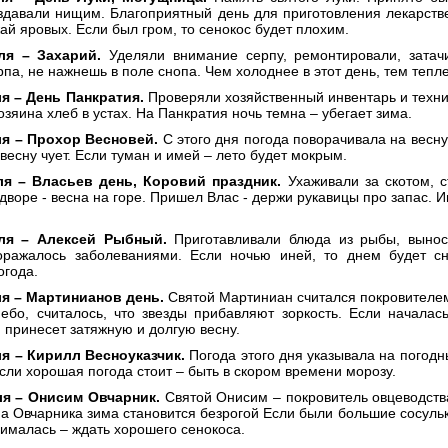
аздавали нищим. Благоприятный день для приготовления лекарств
ай яровых. Если был гром, то сенокос будет плохим.
ля – Захарий.
Уделяли внимание серпу, ремонтировали, затач
рпа, не нажнешь в поле снопа. Чем холоднее в этот день, тем тепл
я – День Панкратия.
Проверяли хозяйственный инвентарь и техник
хозяина хлеб в устах. На Панкратия ночь темна – убегает зима.
я – Прохор Весновей.
С этого дня погода поворачивала на весну
 весну чует. Если туман и имей – лето будет мокрым.
я – Власьев день, Коровий праздник.
Ухаживали за скотом, с
дворе - весна на горе. Пришел Влас - держи рукавицы про запас. 
ля – Алексей Рыбный.
Приготавливали блюда из рыбы, вынос
ражалось заболеваниями. Если ночью иней, то днем будет сн
огода.
я – Мартинианов день.
Святой Мартиниан считался покровителем
небо, считалось, что звезды прибавляют зоркость. Если началас
принесет затяжную и долгую весну.
я – Кирилл Весноуказчик.
Погода этого дня указывала на погодн
Если хорошая погода стоит – быть в скором времени морозу.
я – Онисим Овчарник.
Святой Онисим – покровитель овцеводств
 Овчарника зима становится безрогой Если были большие сосульки
ималась – ждать хорошего сенокоса.