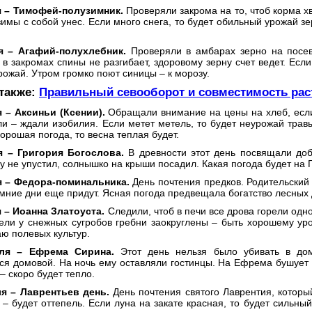
 – Тимофей-полузимник.
Проверяли закрома на то, чтоб корма х
имы с собой унес. Если много снега, то будет обильный урожай з
я – Агафий-полухлебник.
Проверяли в амбарах зерно на посе
в закромах спины не разгибает, здоровому зерну счет ведет. Если 
ожай. Утром громко поют синицы – к морозу.
 также:
Правильный севооборот и совместимость рас
 – Аксиньи (Ксении).
Обращали внимание на цены на хлеб, если
и – ждали изобилия. Если метет метель, то будет неурожай травы
хорошая погода, то весна теплая будет.
 – Григория Богослова.
В древности этот день посвящали доб
у не упустил, солнышко на крыши посадил. Какая погода будет на 
 – Федора-поминальника.
День почтения предков. Родительский
имние дни еще придут. Ясная погода предвещала богатство лесных д
 – Иоанна Златоуста.
Следили, чтоб в печи все дрова горели одно
ели у снежных сугробов гребни заокруглены – быть хорошему уро
ю полевых культур.
ля – Ефрема Сирина.
Этот день нельзя было убивать в дом
ся домовой. На ночь ему оставляли гостинцы. На Ефрема бушует в
– скоро будет тепло.
я – Лаврентьев день.
День почтения святого Лаврентия, которы
– будет оттепель. Если луна на закате красная, то будет сильный