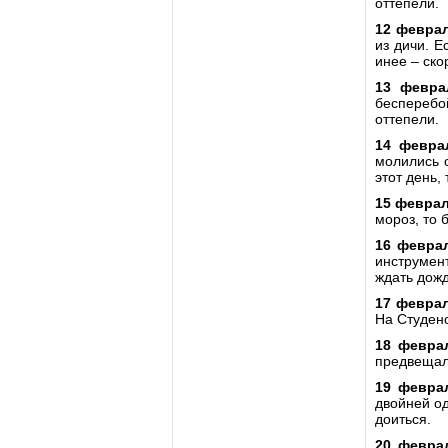
оттепели.
12 феврал
из дичи. Е
инее – ско
13 февра
бесперебой
оттепели.
14 февра
молились о
этот день,
15 феврал
мороз, то 
16 февра
инструмент
ждать дожд
17 феврал
На Студено
18 февра
предвещал 
19 февра
двойней од
доиться.
20 февра