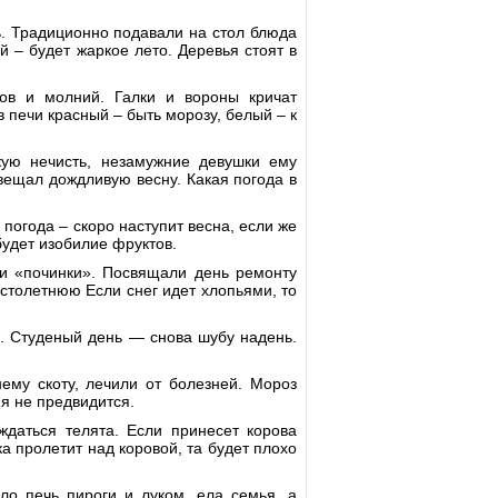
ь. Традиционно подавали на стол блюда
й – будет жаркое лето. Деревья стоят в
ов и молний. Галки и вороны кричат
в печи красный – быть морозу, белый – к
ую нечисть, незамужние девушки ему
вещал дождливую весну. Какая погода в
 погода – скоро наступит весна, если же
будет изобилие фруктов.
и «починки». Посвящали день ремонту
 столетнюю Если снег идет хлопьями, то
з. Студеный день — снова шубу надень.
му скоту, лечили от болезней. Мороз
я не предвидится.
ждаться телята. Если принесет корова
а пролетит над коровой, та будет плохо
ло печь пироги и луком, ела семья, а