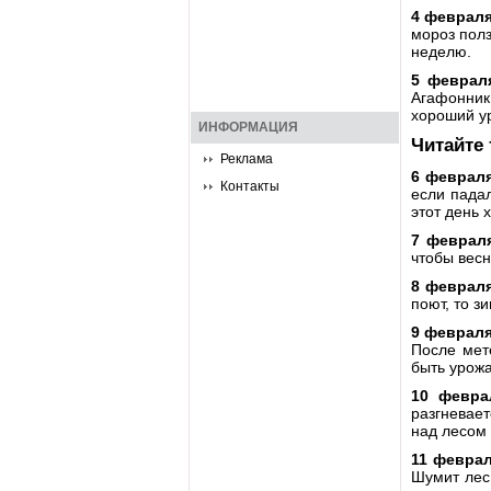
4 февраля
мороз полз
неделю.
5 феврал
Агафонник 
хороший ур
ИНФОРМАЦИЯ
Читайте
Реклама
6 февраля
Контакты
если падал
этот день 
7 февраля
чтобы весн
8 февраля
поют, то з
9 февраля
После мет
быть урожа
10 февра
разгневает
над лесом 
11 феврал
Шумит лес 