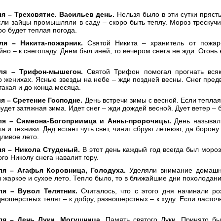
я – Трехсвятие. Васильев день.
Нельзя было в эти сутки пряст
сли зайцы промышляли в саду – скоро быть теплу. Мороз трескучи
ро будет теплая погода.
ля – Никита-пожарник.
Святой Никита – хранитель от пожар
но – к снегопаду. Днем был иней, то вечером снега не жди. Огонь 
ля – Трифон-мышегон.
Святой Трифон помогал прогнать всяк
 женихах. Ясные звезды на небе – жди поздней весны. Снег пред
 такая и до конца месяца.
я – Сретение Господне.
День встречи зимы с весной. Если теплая
будет затяжная зима. Идет снег – жди дождей весной. Дует ветер – 
ля – Симеона-Богоприимца и Анны-пророчицы.
День называл
а и техники. Дед встает чуть свет, чинит сбрую летнюю, да борону
ливое лето.
я – Никола Студеный.
В этот день каждый год всегда был моро
го Николу снега навалит гору.
ля – Агафья Коровница, Голодуха.
Уделяли внимание домашне
жаркое и сухое лето. Тепло было, то в ближайшие дни похолодани
ля – Вувол Телятник.
Считалось, что с этого дня начинали ро
ношерстных телят – к добру, разношерстных – к худу. Если ласточк
ля – День Луки, Могущница.
Память святого Луки. Принято бы