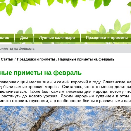
асток
Дом
Лунные календари
Праздники и приметы
риметы на февраль
/
Статьи
/
Праздники и приметы
/
Народные приметы на февраль
ные приметы на февраль
завершающий месяц зимы и самый короткий в году. Славянские на
д были самые крепкие морозы. Считалось, что этот месяц делит з
увеличиваться. Также был самым тяжелым для народа, потому что
 растянуть до нового урожая. Ярким народным гулянием в этом
инято готовить вкусности, а в особенности блины с различными на