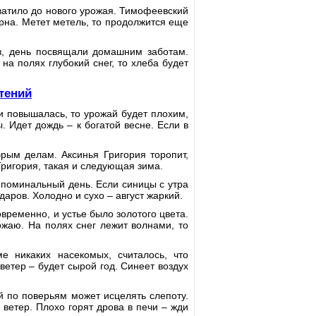
ватило до нового урожая. Тимофеевский
ерна. Метет метель, то продолжится еще
в, день посвящали домашним заботам.
на полях глубокий снег, то хлеба будет
тений
 повышалась, то урожай будет плохим,
. Идет дождь – к богатой весне. Если в
рым делам. Аксинья Григория торопит,
Григория, такая и следующая зима.
 поминальный день. Если синицы с утра
аров. Холодно и сухо – август жаркий.
временно, и устье было золотого цвета.
жаю. На полях снег лежит волнами, то
е никаких насекомых, считалось, что
етер – будет сырой год. Синеет воздух
й по поверьям может исцелять слепоту.
 ветер. Плохо горят дрова в печи – жди