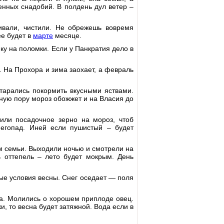
енных снадобий. В полдень дул ветер –
ивали, чистили. Не обрежешь вовремя
ее будет в
марте
месяце.
у на поломки. Если у Панкратия дело в
. На Прохора и зима заохает, а февраль
тарались покормить вкусными яствами.
Иную пору мороз обожжет и на Власия до
или посадочное зерно на мороз, чтоб
егопад. Иней если пушистый – будет
 семьи. Выходили ночью и смотрели на
ь оттепель – лето будет мокрым. День
ые условия весны. Снег оседает — поля
а. Молились о хорошем приплоде овец.
, то весна будет затяжной. Вода если в