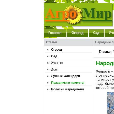
Главная
Огород
Сад
Уч
Статьи
Народные п
Огород
Главная
Сад
Народ
Участок
Дом
Февраль – 
этот перио
Лунные календари
начинает 
Праздники и приметы
надо было
которой пр
Болезни и вредители