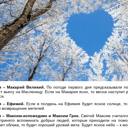
я – Макарий Великий.
По погоде первого дня предсказывали по
 вьюгу на Масленицу. Если на Макария ясно, то весна наступит р
ся.
я – Ефимий.
Если в полдень на Ефимия будет ясное солнце, то
 возвращение метелей.
 – Максим-исповедник и Максим Грек.
Святой Максим считалс
 принято вспоминать добрых людей, которые приходили на помо
ет облака, то будет хороший урожай жита. Будет ясное небо – к мо