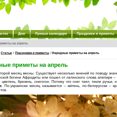
асток
Дом
Лунные календари
Праздники и приметы
риметы на апрель
/
Статьи
/
Праздники и приметы
/
Народные приметы на апрель
ные приметы на апрель
торой месяц весны. Существует несколько мнений по поводу знач
еской богини Афродиты или пошел от латинского слова апепире – 
 цветень, брезень, снегогон. Потому что снег таял, текли ручьи,
в. По-украински месяц называется – квiтень, по-белорусски – кр
тов.