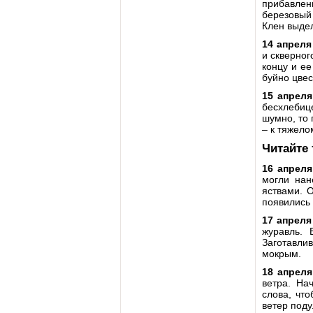
прибавлени
березовый 
Клен выдел
14 апреля
и скверног
концу и ее
буйно цвес
15 апреля
бесхлебице
шумно, то 
– к тяжело
Читайте
16 апреля
могли нан
яствами. 
появились 
17 апрел
журавль. 
Заготавлив
мокрым.
18 апреля
ветра. На
слова, чт
ветер поду