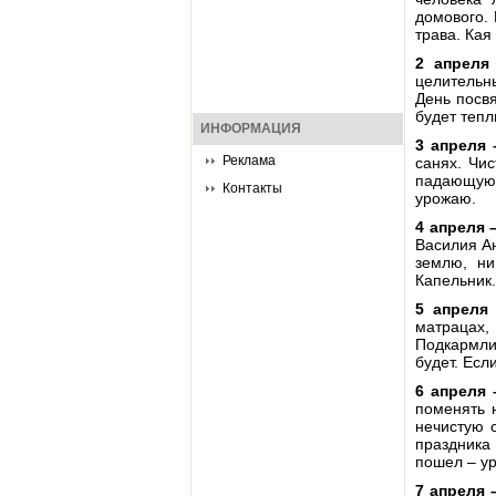
домового. 
трава. Кая
2 апреля
целительны
День посвя
будет тепл
ИНФОРМАЦИЯ
3 апреля 
Реклама
санях. Чи
падающую 
Контакты
урожаю.
4 апреля 
Василия Ан
землю, ни
Капельник.
5 апреля
матрацах,
Подкармли
будет. Есл
6 апреля 
поменять н
нечистую 
праздника 
пошел – ур
7 апреля