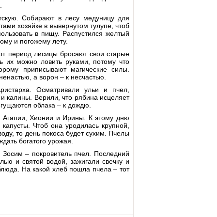
.
скую. Собирают в лесу медуницу для
тами хозяйке в вывернутом тулупе, чтоб
ользовать в пищу. Распустился желтый
ому и погожему лету.
от период лисицы бросают свои старые
ь их можно ловить руками, потому что
торому приписывают магические силы.
ненастью, а ворон – к несчастью.
ристарха. Осматривали ульи и пчел,
и калины. Верили, что рябина исцеляет
сгущаются облака – к дождю.
 Агапии, Хионии и Ирины. К этому дню
капусты. Чтоб она уродилась крупной,
оду, то день покоса будет сухим. Пчелы
дать богатого урожая.
. Зосим – покровитель пчел. Последний
лью и святой водой, зажигали свечку и
блюда. На какой хлеб пошла пчела – тот