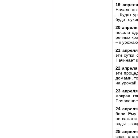
19 апрел
Начало цве
– будет ур
будет сухи
20 апреля
носили оде
речных кра
– к урожаю
21 апреля
эти сутки 
Начинает к
22 апреля
эти проце
домами, то
на урожай 
23 апрел
мокрая гл
Появление 
24 апреля
боли. Ему 
не сажали 
воды – зак
25 апрел
свою стор