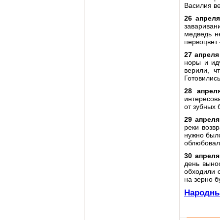
Василия ве
26 апрел
заваривани
медведь н
первоцвет 
27 апреля
норы и ид
верили, ч
Готовились
28 апрел
интересова
от зубных 
29 апреля
реки возв
нужно было
облюбовали
30 апреля
день вынос
обходили с
на зерно б
Народны