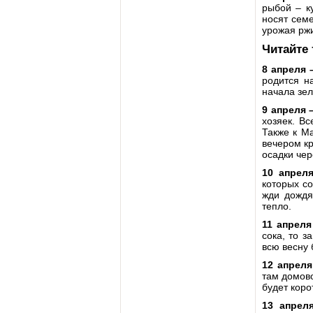
рыбой – к
носят семе
урожая ржи
Читайте
8 апреля 
родится н
начала зел
9 апреля 
хозяек. В
Также к М
вечером кр
осадки чер
10 апрел
которых со
жди дождя
тепло.
11 апреля
сока, то з
всю весну 
12 апреля
там домово
будет коро
13 апрел