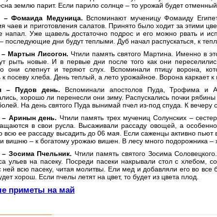
сна землю парит. Если парило солнце – то урожай будет отменный
я – Фомаида Медуница.
Вспоминают мученицу Фомаиду Египет
я чаев и приготовления салатов. Принято было ходит за этими цве
е напал. Уже щавель достаточно подрос и его можно рвать и исп
– последующие дни будут теплыми. Дуб начал распускаться, к тепл
 – Мартын Лисогон.
Чтили память святого Мартина. Именно в эт
ут рыть новые. И в первые дни после того как они переселилис
то они слепнут и теряют слух. Вспоминали птицу ворона, ко
 к посеву хлеба. День теплый, а лето урожайное. Ворона каркает к 
я – Пудов день.
Вспоминали апостолов Пуда, Трофима и А
лись, хорошо ли перенесли они зиму. Распускались почки рябины 
болей. На день святого Пуда вынимай пчел из-под спуда. К вечеру 
 – Аринын день.
Чтили память трех мучениц Солунских – сестер
ращаются в свои русла. Высаживали рассаду овощей, а особенно 
 всю ее рассаду высадить до 06 мая. Если саженцы активно пьют в
 вишню – к богатому урожаю вишен. В лесу много подорожника – ж
 – Зосима Пчельник.
Чтили память святого Зосима Соловецкого
а ульев на пасеку. Посреди пасеки накрывали стол с хлебом, со
 ней всю пасеку, читая молитвы. Ели мед и добавляли его во все 
удет хорош. Если пчелы летят на цвет, то будет из цвета плод.
е приметы на май