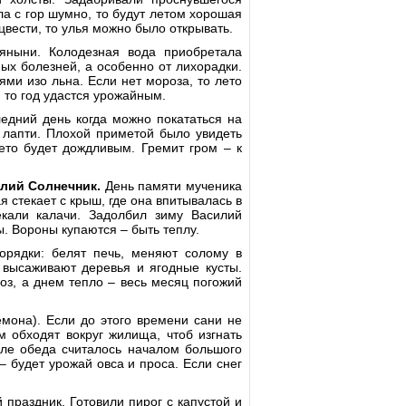
а с гор шумно, то будут летом хорошая
 цвести, то улья можно было открывать.
ныни. Колодезная вода приобретала
ых болезней, а особенно от лихорадки.
ми изо льна. Если нет мороза, то лето
 то год удастся урожайным.
едний день когда можно покататься на
 лапти. Плохой приметой было увидеть
ето будет дождливым. Гремит гром – к
илий Солнечник.
День памяти мученика
 стекает с крыш, где она впитывалась в
екали калачи. Задолбил зиму Василий
. Вороны купаются – быть теплу.
орядки: белят печь, меняют солому в
высаживают деревья и ягодные кусты.
оз, а днем тепло – весь месяц погожий
мона). Если до этого времени сани не
м обходят вокруг жилища, чтоб изгнать
сле обеда считалось началом большого
 будет урожай овса и проса. Если снег
праздник. Готовили пирог с капустой и