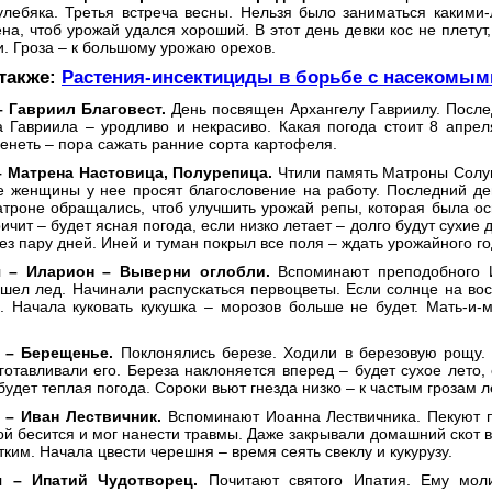
улебяка. Третья встреча весны. Нельзя было заниматься какими
на, чтоб урожай удался хороший. В этот день девки кос не плетут,
. Гроза – к большому урожаю орехов.
 также:
Растения-инсектициды в борьбе с насекомы
– Гавриил Благовест.
День посвящен Архангелу Гавриилу. Послед
а Гавриила – уродливо и некрасиво. Какая погода стоит 8 апрел
енеть – пора сажать ранние сорта картофеля.
– Матрена Настовица, Полурепица.
Чтили память Матроны Солун
се женщины у нее просят благословение на работу. Последний де
атроне обращались, чтоб улучшить урожай репы, которая была ос
ичит – будет ясная погода, если низко летает – долго будут сухие д
ез пару дней. Иней и туман покрыл все поля – ждать урожайного го
я – Иларион – Выверни оглобли.
Вспоминают преподобного 
шел лед. Начинали распускаться первоцветы. Если солнце на восх
. Начала куковать кукушка – морозов больше не будет. Мать-и-м
 – Берещенье.
Поклонялись березе. Ходили в березовую рощу. 
аготавливали его. Береза наклоняется вперед – будет сухое лето
будет теплая погода. Сороки вьют гнезда низко – к частым грозам л
 – Иван Лествичник.
Вспоминают Иоанна Лествичника. Пекуют п
й бесится и мог нанести травмы. Даже закрывали домашний скот в
тким. Начала цвести черешня – время сеять свеклу и кукурузу.
я – Ипатий Чудотворец.
Почитают святого Ипатия. Ему моли