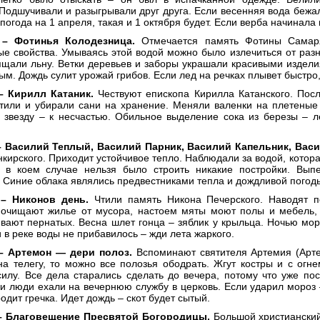
Подшучивали и разыгрывали друг друга. Если весенняя вода бежал
 погода на 1 апреля, такая и 1 октября будет. Если верба начинала
 – Фотинья Колодезница.
Отмечается память Фотины Самаря
е свойства. Умываясь этой водой можно было излечиться от разн
щали льну. Ветки деревьев и заборы украшали красивыми изделия
ым. Дождь сулит урожай грибов. Если лед на речках плывет быстро,
– Кирилл Катаник.
Чествуют епископа Кирилла Катанского. Посл
стили и убирали сани на хранение. Меняли валенки на плетеные
звезду – к несчастью. Обильное выделение сока из березы – л
– Василий Теплый, Василий Парник, Василий Капельник, Вас
кирского. Приходит устойчивое тепло. Наблюдали за водой, которая
 в коем случае нельзя было строить никакие постройки. Вып
 Синие облака являлись предвестниками тепла и дождливой погоды
 – Никонов день.
Чтили память Никона Печерского. Наводят п
 очищают жилье от мусора, настоем мяты моют полы и мебель, 
вают пернатых. Весна шлет гонца – зяблик у крыльца. Ночью мор
и в реке воды не прибавилось – жди лета жаркого.
– Артемон — дери полоз.
Вспоминают святителя Артемия (Арте
а телегу, то можно все полозья ободрать. Жгут костры и с огне
силу. Все дела старались сделать до вечера, потому что уже по
и люди ехали на вечернюю службу в церковь. Если ударил мороз –
одит гречка. Идет дождь – скот будет сытый.
 – Благовещение Пресвятой Богородицы.
Большой христианский 