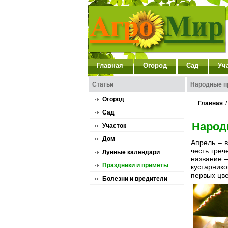
Главная
Огород
Сад
Уч
Статьи
Народные п
Огород
Главная
Сад
Народ
Участок
Дом
Апрель – в
честь греч
Лунные календари
название –
Праздники и приметы
кустарнико
первых цве
Болезни и вредители