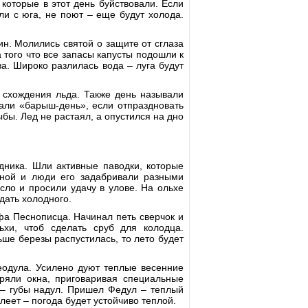
 которые в этот день буйствовали. Если
ли с юга, не поют – еще будут холода.
. Молились святой о защите от сглаза
 того что все запасы капусты подошли к
а. Широко разлилась вода – луга будут
схождения льда. Также день называли
вали «барыш-день», если отпраздновать
бы. Лед не растаял, а опустился на дно
ника. Шли активные паводки, которые
яной и люди его задабривали разными
сло и просили удачу в улове. На ольхе
дать холодного.
фа Песнописца. Начинал петь сверчок и
хи, чтоб сделать сруб для колодца.
ьше березы распустилась, то лето будет
одула. Усилено дуют теплые весенние
оряли окна, приговаривая специальные
 – губы надул. Пришел Федул – теплый
леет – погода будет устойчиво теплой.