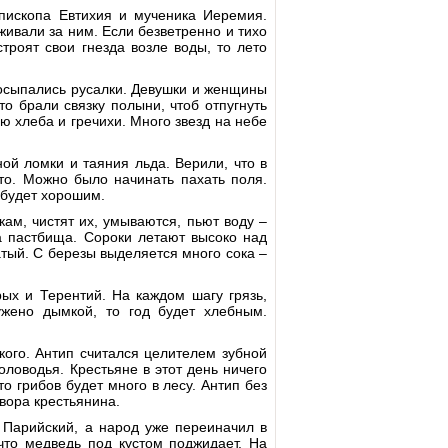
пископа Евтихия и мученика Иеремия.
ивали за ним. Если безветренно и тихо
троят свои гнезда возле воды, то лето
сыпались русалки. Девушки и женщины
то брали связку полыни, чтоб отпугнуть
ю хлеба и гречихи. Много звезд на небе
ой ломки и таяния льда. Верили, что в
ето. Можно было начинать пахать поля.
о будет хорошим.
кам, чистят их, умываются, пьют воду –
а пастбища. Сороки летают высоко над
атый. С березы выделяется много сока –
рых и Терентий. На каждом шагу грязь,
ужено дымкой, то год будет хлебным.
кого. Антип считался целителем зубной
оловодья. Крестьяне в этот день ничего
о грибов будет много в лесу. Антип без
двора крестьянина.
 Парийский, а народ уже переиначил в
 что медведь под кустом поджидает. На