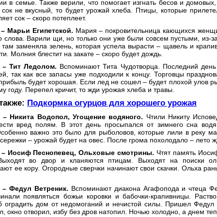
и в семье. Также верили, что помогает изгнать бесов и домовых,
сок не вкусный, то будет урожай хлеба. Птицы, которые прилете
яет сок – скоро потеплеет.
 – Марьи Египетской.
Мария – покровительница кающихся женщин
о слова. Варили щи, но только они уже были совсем пустыми, из-за
 там заменяла зелень, которая успела вырасти – щавель и крапив
ти. Молния блестит на закате – скоро будет дождь.
 – Тит Ледолом.
Вспоминают Тита Чудотворца. Последний день 
й, так как все запасы уже подходили к концу. Торговцы праздно
прибыль будет хорошая. Если лед не сошел – будет плохой улов ры
му году. Перепел кричит, то жди урожая хлеба и травы.
 также:
Подкормка огурцов для хорошего урожая
 – Никита Водопол, Угощение водяного.
Чтили Никиту Исповед
ести вред полям. В этот день просыпался от зимнего сна вод
Особенно важно это было для рыболовов, которые лили в реку ма
сережки – урожай будет на овес. После грома похолодало – лето ж
я – Иосиф Песнопевец, Ольховые смотрины.
Чтят память Иоси
Выходят во двор и кланяются птицам. Выходят на поиски оль
ают ее кору. Огородные сверчки начинают свои скачки. Ольха ран
 – Федул Ветреник.
Вспоминают диакона Агафопода и чтеца Фе
чинали появляться божьи коровки и бабочки-крапивницы. Раств
об оградить дом от недомоганий и нечистой силы. Пришел Федул
л, окно отворил, избу без дров натопил. Ночью холодно, а днем теп