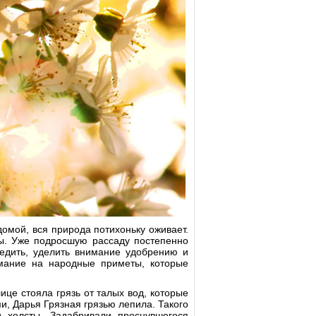
омой, вся природа потихоньку оживает.
ы. Уже подросшую рассаду постепенно
редить, уделить внимание удобрению и
имание на народные приметы, которые
це стояла грязь от талых вод, которые
и, Дарья Грязная грязью лепила. Такого
 холсты. Задабривали проснувшегося