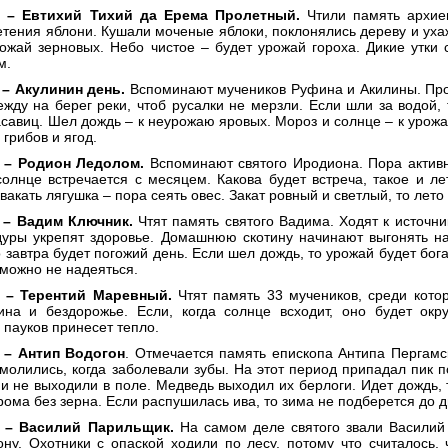
я – Евтихий Тихий да Ерема Пролетный.
Чтили память архие
тения яблони. Кушали моченые яблоки, поклонялись дереву и ухаж
ожай зерновых. Небо чистое – будет урожай гороха. Дикие утки с
м.
 – Акулинин день.
Вспоминают мучеников Руфина и Акилины. Про
жду на берег реки, чтоб русалки не мерзли. Если шли за водой, 
савиц. Шел дождь – к неурожаю яровых. Мороз и солнце – к урожа
 грибов и ягод.
 – Родион Ледолом.
Вспоминают святого Иродиона. Пора активн
солнце встречается с месяцем. Какова будет встреча, такое и л
вакать лягушка – пора сеять овес. Закат ровный и светлый, то лет
 – Вадим Ключник.
Чтят память святого Вадима. Ходят к источни
дуры укрепят здоровье. Домашнюю скотину начинают выгонять н
 завтра будет погожий день. Если шел дождь, то урожай будет бог
можно не надеяться.
я – Терентий Маревный.
Чтят память 33 мучеников, среди кото
ина и бездорожье. Если, когда солнце всходит, оно будет окр
пауков принесет тепло.
 – Антип Водогон
. Отмечается память епископа Антипа Пергамс
молились, когда заболевали зубы. На этот период припадал пик п
и не выходили в поле. Медведь выходил их берлоги. Идет дождь, т
рома без зерна. Если распушилась ива, то зима не подберется до 
я – Василий Парильщик.
На самом деле святого звали Василий
ону. Охотники с опаской ходили по лесу, потому что считалось,