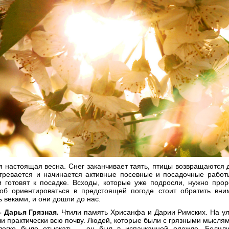
 настоящая весна. Снег заканчивает таять, птицы возвращаются д
гревается и начинается активные посевные и посадочные работ
и готовят к посадке. Всходы, которые уже подросли, нужно про
тоб ориентироваться в предстоящей погоде стоит обратить вн
 веками, и они дошли до нас.
– Дарья Грязная.
Чтили память Хрисанфа и Дарии Римских. На ули
и практически всю почву. Людей, которые были с грязными мыслям
легко было отыскать – он был в испачканной одежде. Белили