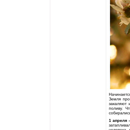
Начинается
Земля про
закаляют 
поливу. Ч
собирались
1 апреля 
затапливал
человека 