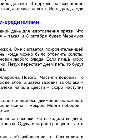
-либо делами. В церковь на освящение
 птицы гнезда не вьют. Идет дождь, жди
ми-вредителями
ний день для изготовления пряжи. Что
я – такая и 8 октября будет. Черемуха
ской. Она считается покровительницей
нь, когда можно было отбелить холсты.
новой любого блюда. Если птица чибис
ни. Петух перестает днем петь, то будут
да.
Илариона Нового. Чистили водоемы, с
оде алое, а затем заходит за облака –
ачеха начала цвести – скоро наступит
Если начиналось движение березового
, если осина – мокрое. Много лебедей –
етом.
еченье-лесенки. Не выходили во двор,
 хлевах. Одуванчик рано расцвел – лето
лись об избавлении от бесплодия и