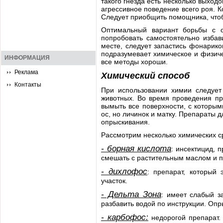
такого гнезда есть несколько выходо
агрессивное поведение всего роя. К
Следует приобщить помощника, чтоб
Оптимальный вариант борьбы с о
попробовать самостоятельно избав
месте, следует запастись фонарико
подразумевает химическое и физиче
ИНФОРМАЦИЯ
все методы хороши.
Реклама
Химический способ
Контакты
При использовании химии следует
животных. Во время проведения пр
вымыть все поверхности, с которым
ос, но личинок и матку. Препараты 
опрыскивания.
Рассмотрим несколько химических с
- борная кислота
: инсектицид, 
смешать с растительным маслом и п
- дихлофос
: препарат, который
участок.
- Дельта Зона
: имеет слабый з
разбавить водой по инструкции. Оп
- карбофос:
недорогой препарат. 