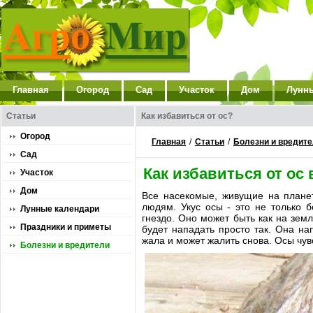
Главная
Огород
Сад
Участок
Дом
Лунн
Статьи
Как избавиться от ос?
Огород
Главная
/
Статьи
/
Болезни и вредит
Сад
Как избавиться от ос 
Участок
Дом
Все насекомые, живущие на планет
людям. Укус осы - это не только 
Лунные календари
гнездо. Оно может быть как на зем
Праздники и приметы
будет нападать просто так. Она на
жала и может жалить снова. Осы чувс
Болезни и вредители