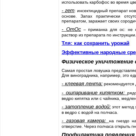
использовать карбофос во время цв
- гет
: инсектицидный препарат но
основе. Запах практически отсут
препаратом, заражает своих сороди
- ОтОс
– приманка для ос: не с
раствор из препарата по инструкции.
Тля: как сохранить урожай
Эффективные народные сре
Физическое уничтожение 
Самая простая ловушка представляет
Для виноградника, например, это ед
- клеевая лента:
рекомендуется 
- ошпаривание кипятком:
ряд
ведро кипятка или с чайника, медлен
- затопление водой:
этот метод 
в ведро с водой на полчаса.
- газовая камера:
на гнездо н
отверстие. Через полчаса открыть гн
Профилактика появления