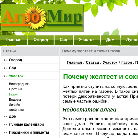
Главная
Огород
Сад
Участок
Дом
Лунн
Статьи
Почему желтеет и сохнет газон
Огород
Главная
/
Статьи
/
Участок
/
Газон
/
П
Сад
Почему желтеет и сох
Участок
Виноградник
Как приятно ступить на сочную, зе
Цветник
желтых пятен на газоне. В такой си
Газон
потери декоративности участка! Пр
Водоем
самые частые ошибки.
Дизайн
Недостаток влаги
Хвойники
Дом
Это самая распространенная причин
свое дело. Решить проблему пом
Лунные календари
Дополнительно можно измерять вл
Праздники и приметы
влажная земля. В случае, когда нек