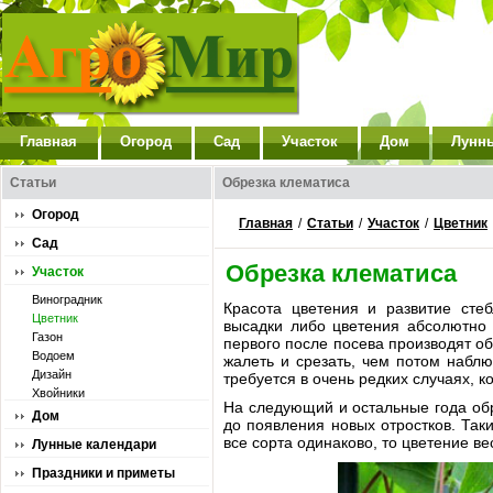
Главная
Огород
Сад
Участок
Дом
Лунн
Статьи
Обрезка клематиса
Огород
Главная
/
Статьи
/
Участок
/
Цветник
Сад
Обрезка клематиса
Участок
Виноградник
Красота цветения и развитие стеб
Цветник
высадки либо цветения абсолютно
Газон
первого после посева производят об
Водоем
жалеть и срезать, чем потом наблю
Дизайн
требуется в очень редких случаях, к
Хвойники
На следующий и остальные года обр
Дом
до появления новых отростков. Так
все сорта одинаково, то цветение в
Лунные календари
Праздники и приметы