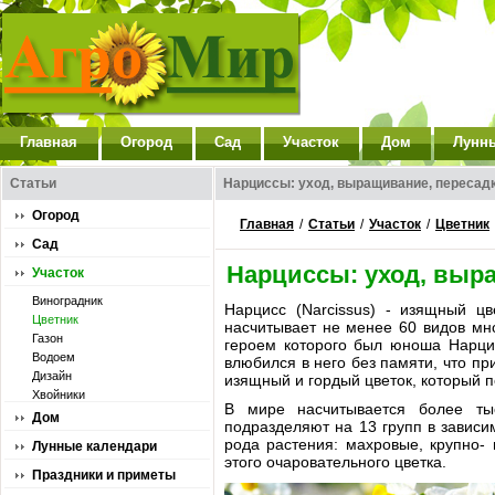
Главная
Огород
Сад
Участок
Дом
Лунн
Статьи
Нарциссы: уход, выращивание, пересад
Огород
Главная
/
Статьи
/
Участок
/
Цветник
Сад
Нарциссы: уход, выр
Участок
Виноградник
Нарцисс (Narcissus) - изящный ц
Цветник
насчитывает не менее 60 видов мн
Газон
героем которого был юноша Нарцис
Водоем
влюбился в него без памяти, что пр
Дизайн
изящный и гордый цветок, который п
Хвойники
В мире насчитывается более тыс
Дом
подразделяют на 13 групп в зависи
рода растения: махровые, крупно-
Лунные календари
этого очаровательного цветка.
Праздники и приметы