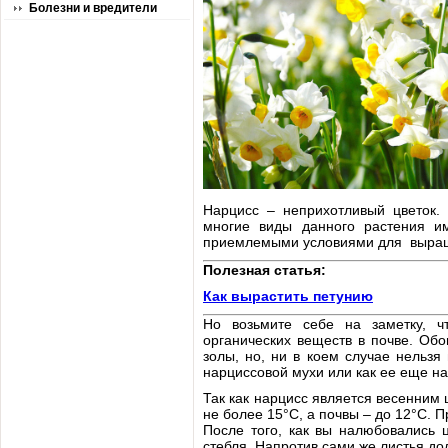
Болезни и вредители
Нарцисс – неприхотливый цветок.
многие виды данного растения и
приемлемыми условиями для выращи
Полезная статья:
Как вырастить петунию
Но возьмите себе на заметку, 
органических веществ в почве. Об
золы, но, ни в коем случае нельзя
нарциссовой мухи или как ее еще н
Так как нарцисс является весенним 
не более 15°С, а почвы – до 12°С. П
После того, как вы налюбовались 
стебля. Напротив сами же листья до