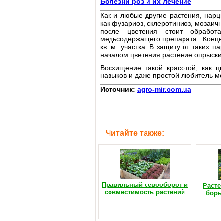
Болезни роз и их лечение
Как и любые другие растения, нарц
как фузариоз, склеротиниоз, мозаич
после цветения стоит обработ
медьсодержащего препарата. Концент
кв. м. участка. В защиту от таких 
началом цветения растение опрыск
Восхищение такой красотой, как ц
навыков и даже простой любитель мо
Источник:
agro-mir.com.ua
Читайте также:
Правильный севооборот и
Расте
совместимость растений
борь