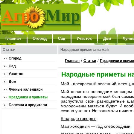
Главная
Огород
Сад
Участок
Дом
Лунн
Статьи
Народные приметы на май
Огород
Главная
/
Статьи
/
Праздники и прим
Сад
Народные приметы н
Участок
Дом
Май - прекрасный весенний месяц, 
Лунные календари
Май является последним месяцем в
народным поверьям май был самым 
Праздники и приметы
распустили свои разноцветные шап
Болезни и вредители
молодожены маяться будут. И воо
сезона уже нет. Не занимали ничего 
В народе говорят:
Май холодный — год хлебородный.