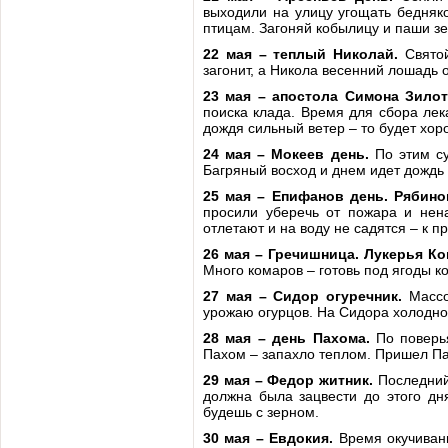
выходили на улицу угощать бедняко
птицам. Загоняй кобылицу и паши з
22 мая – теплый Николай.
Святой
загонит, а Никола весенний лошадь 
23 мая – апостола Симона Зилот
поиска клада. Время для сбора лек
дождя сильный ветер – то будет хор
24 мая – Мокеев день.
По этим су
Багряный восход и днем идет дождь 
25 мая – Епифанов день. Рябино
просили уберечь от пожара и нена
отлетают и на воду не садятся – к 
26 мая – Гречишница. Лукерья К
Много комаров – готовь под ягоды к
27 мая – Сидор огуречник.
Массо
урожаю огурцов. На Сидора холодно 
28 мая – день Пахома.
По поверь
Пахом – запахло теплом. Пришел Па
29 мая – Федор житник.
Последний 
должна была зацвести до этого дн
будешь с зерном.
30 мая – Евдокия.
Время окучивани