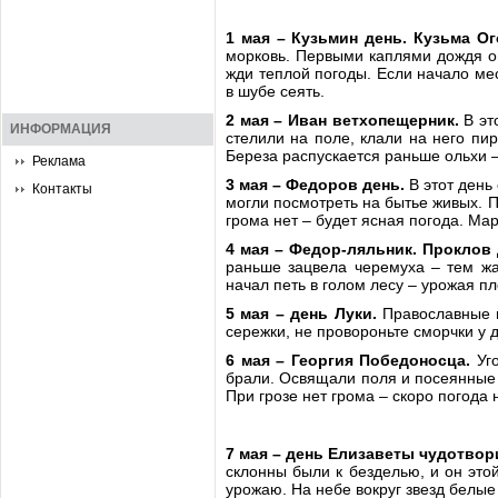
1 мая – Кузьмин день. Кузьма О
морковь. Первыми каплями дождя ом
жди теплой погоды. Если начало мес
в шубе сеять.
2 мая – Иван ветхопещерник.
В эт
ИНФОРМАЦИЯ
стелили на поле, клали на него пи
Береза распускается раньше ольхи – 
Реклама
3 мая – Федоров день.
В этот день
Контакты
могли посмотреть на бытье живых. П
грома нет – будет ясная погода. Ма
4 мая – Федор-ляльник. Проклов 
раньше зацвела черемуха – тем жа
начал петь в голом лесу – урожая пл
5 мая – день Луки.
Православные в
сережки, не провороньте сморчки у 
6 мая – Георгия Победоносца.
Уго
брали. Освящали поля и посеянные к
При грозе нет грома – скоро погода 
7 мая – день Елизаветы чудотвор
склонны были к безделью, и он это
урожаю. На небе вокруг звезд белые