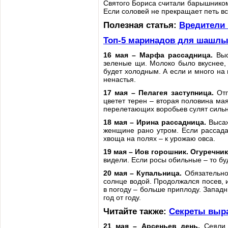
Святого Бориса считали барышником,
Если соловей не прекращает петь вс
Полезная статья:
Вредители 
Топ-5 маринадов для шашлы
16 мая – Марфа рассадница.
Выс
зеленые щи. Молоко было вкуснее, 
будет холодным. А если и много на
ненастья.
17 мая – Пелагея заступница.
Отп
цветет терен – вторая половина мая
перелетающих воробьев сулят сильн
18 мая – Ирина рассадница.
Высаж
женщине рано утром. Если рассада
хвоща на полях – к урожаю овса.
19 мая – Иов горошник. Огуречни
видели. Если росы обильные – то бу
20 мая – Купальница.
Обязательно 
солнце водой. Продолжался посев, 
в погоду – больше приплоду. Западн
год от году.
Читайте также:
Секреты выра
21 мая – Арсеньев день.
Сеяли п