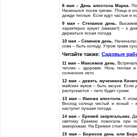
8 мая – День апостола Марка.
Пок
Начинался посев гречки. Птица в ог
дожди теплые. Если идут частые и х
9 мая – Степанов день.
Высажив
характерно кукует (квакает) – к д
держаться ясная погода.
10 мая – Семенов день.
Начиналась
сова – быть холоду. Утром трава сух
Читайте также:
Садовые раб
11 мая – Максимов день.
Встречал
тепляк – здоровяк. Ночь теплая и
солнечное лето.
12 мая – девять мучеников Кизич
майских жуков – быть засухе. Если
распускается – лето будет сухим.
13 мая – Иакова апостола.
К этом
Восход солнца чистый и ясный – к
наступит лучшая погода.
14 мая – Еремей запрягальник.
Да
святому Еремею помогала при п
заморозкам. На Еремея стоит погожий
15 мая – Борисов день или Бор