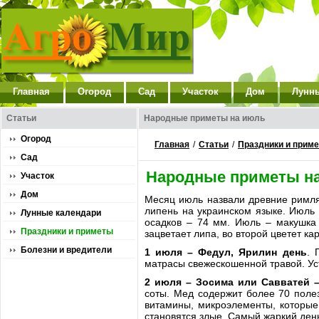
Главная
Огород
Сад
Участок
Дом
Лунн
Статьи
Народные приметы на июль
Огород
Главная
/
Статьи
/
Праздники и прим
Сад
Народные приметы н
Участок
Дом
Месяц июль назвали древние римля
липень на украинском языке. Июль
Лунные календари
осадков – 74 мм. Июль – макушка 
Праздники и приметы
зацветает липа, во второй цветет к
Болезни и вредители
1 июля – Федул, Ярилин день
. 
матрасы свежескошенной травой. Уст
2 июля – Зосима или Савватей –
соты. Мед содержит более 70 полез
витамины, микроэлементы, которые
становятся злые. Самый жаркий день