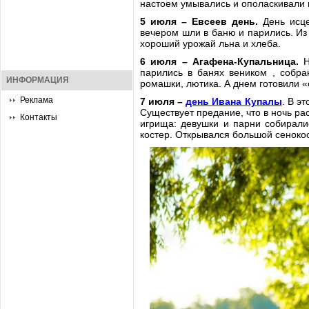
настоем умывались и ополаскивали 
5 июля – Евсеев день.
День исце
вечером шли в баню и парились. Из 
хороший урожай льна и хлеба.
6 июля – Агафена-Купальница.
Н
парились в банях веником , собра
ИНФОРМАЦИЯ
ромашки, лютика. А днем готовили «
Реклама
7 июля –
день Ивана Купалы
. В э
Существует предание, что в ночь ра
Контакты
игрища: девушки и парни собирали
костер. Открывался большой сенокос