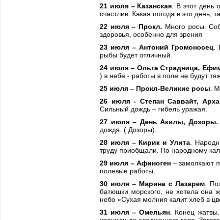
21 июля – Казанская
. В этот день 
счастлив. Какая погода в это день, 
22 июля – Прокл.
Много росы. Соб
здоровья, особенно для зрения
23 июля – Антоний Громоносец
.
рыбы будет отличный.
24 июля – Ольга Страдница, Ефи
) в небе - работы в поле не будут т
25 июля – Прокл-Великие росы
. 
26 июля - Степан Саввайт, Арха
Сильный дождь – гибель уражая.
27 июля – День Акилы, Дозоры.
дождя. ( Дозоры).
28 июля – Кирик и Улита
. Народн
труду приобщали. По народному кал
29 июля – Афиноген
– замолкают п
полевые работы.
30 июля – Марина с Лазарем
. По
батюшки морского, не хотела она ж
небо «Сухая молния калит хлеб в цве
31 июля – Омельян
. Конец жатвы