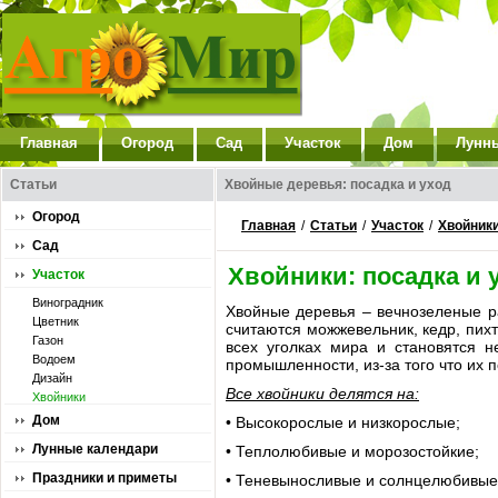
Главная
Огород
Сад
Участок
Дом
Лунн
Статьи
Хвойные деревья: посадка и уход
Огород
Главная
/
Статьи
/
Участок
/
Хвойник
Сад
Хвойники: посадка и 
Участок
Виноградник
Хвойные деревья – вечнозеленые 
Цветник
считаются можжевельник, кедр, пихта
Газон
всех уголках мира и становятся 
Водоем
промышленности, из-за того что их 
Дизайн
Все хвойники делятся на:
Хвойники
Дом
• Высокорослые и низкорослые;
Лунные календари
• Теплолюбивые и морозостойкие;
Праздники и приметы
• Теневыносливые и солнцелюбивые