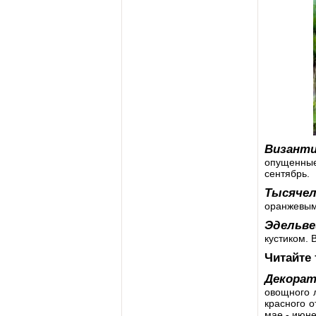
Византи
опущенные,
сентябрь.
Тысяче
оранжевыми
Эдельве
кустиком. 
Читайте
Декорат
овощного л
красного о
мае - июне