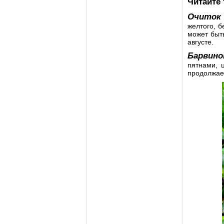
Читайте
Очиток
желтого, б
может быть
августе.
Барвино
пятнами, 
продолжае