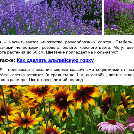
ка
– насчитывается множество разнообразных сортов. Стебель 
азними лепестками, розового, белого, красного цвета. Могут цв
ота растения до 60 см. Цветение припадает на июль-август.
 также:
Как сделать альпийскую горку
я
– привлекает внимание своими красочными соцветиями от роз
ебель слегка ветвится (в среднем до 1 м. высотой) , листья зел
я в размере. Цветет весь летний период.