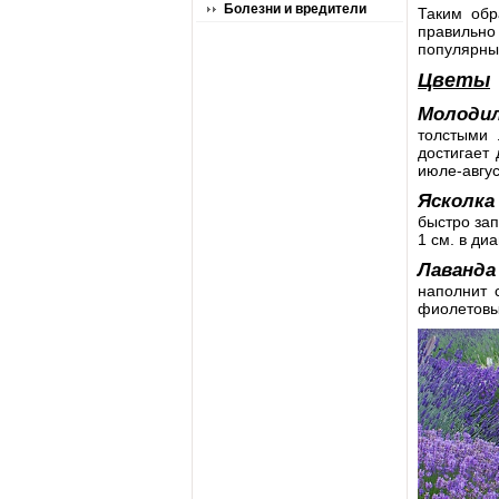
Болезни и вредители
Таким обр
правильно
популярны
Цветы
Молодил
толстыми 
достигает 
июле-авгус
Ясколка
быстро зап
1 см. в ди
Лаванда
наполнит 
фиолетовые