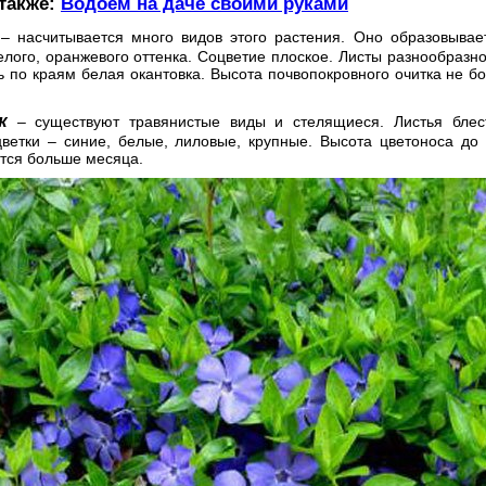
 также:
Водоем на даче своими руками
– насчитывается много видов этого растения. Оно образовывает
елого, оранжевого оттенка. Соцветие плоское. Листы разнообразн
 по краям белая окантовка. Высота почвопокровного очитка не бо
к
– существуют травянистые виды и стелящиеся. Листья блес
цветки – синие, белые, лиловые, крупные. Высота цветоноса до
тся больше месяца.