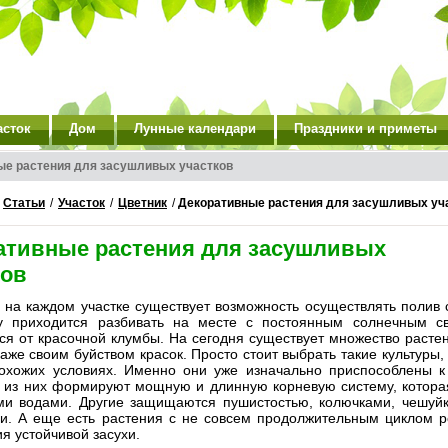
асток
Дом
Лунные календари
Праздники и приметы
ые растения для засушливых участков
/
Статьи
/
Участок
/
Цветник
/
Декоративные растения для засушливых уч
ативные растения для засушливых
ков
 на каждом участке существует возможность осуществлять полив 
у приходится разбивать на месте с постоянным солнечным св
ся от красочной клумбы. На сегодня существует множество растен
аже своим буйством красок. Просто стоит выбрать такие культуры,
похожих условиях. Именно они уже изначально приспособлены к
 из них формируют мощную и длинную корневую систему, которая 
ми водами. Другие защищаются пушистостью, колючками, чешуйк
ри. А еще есть растения с не совсем продолжительным циклом р
я устойчивой засухи.