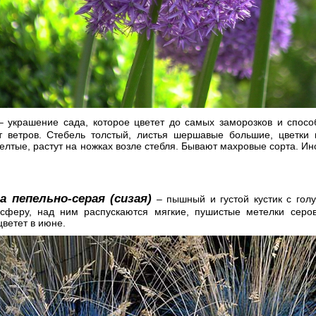
 украшение сада, которое цветет до самых заморозков и спосо
т ветров. Стебель толстый, листья шершавые большие, цветки 
елтые, растут на ножках возле стебля. Бывают махровые сорта. Ино
а пепельно-серая (сизая)
– пышный и густой кустик с гол
сферу, над ним распускаются мягкие, пушистые метелки серова
ветет в июне.