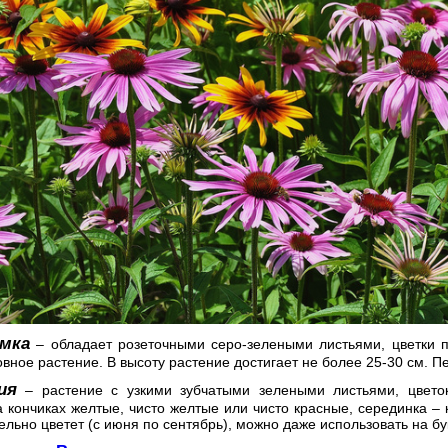
мка
– обладает розеточными серо-зелеными листьями, цветки п
вное растение. В высоту растение достигает не более 25-30 см. П
ия
– растение с узкими зубчатыми зелеными листьями, цветок 
 кончиках желтые, чисто желтые или чисто красные, серединка – 
льно цветет (с июня по сентябрь), можно даже использовать на бу