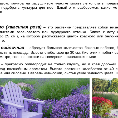
азом, клумба на засушливом участке может легко стать предме
 подобрать культуры для нее. Давайте ж разберемся, какие ж
е.
о (каменная роза)
– это растение представляет собой низен
листами зеленоватого или пурпурного оттенка. Ближе к лету и
до 25 см.), на котором распускается цветок красного или бело-ж
те.
 войлочная
– образует большое количество боковых побегов, 
олнять площадь. Высота стебельков до 30 см. Листочки и побеги св
аметре, внешне похожи на звездочки, появляются в мае.
– прекрасно облагородит не только клумбу, но и края дорожек.
сад волшебным ароматом. Высота растения колеблется от 40 см
 или лиловые. Стебель невысокий, листья узкие зеленого цвета. 