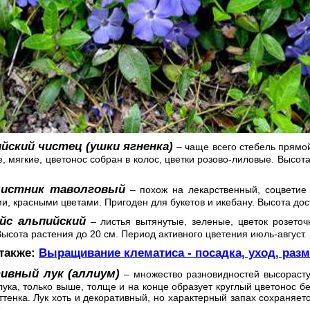
йский чистец (ушки ягненка)
– чаще всего стебель прямо
 мягкие, цветонос собран в колос, цветки розово-лиловые. Высота 
листник таволговый
– похож на лекарственный, соцветие 
, красными цветами. Пригоден для букетов и икебану. Высота дос
йс альпийский
– листья вытянутые, зеленые, цветок розеточ
Высота растения до 20 см. Период активного цветения июль-август.
 также:
Выращивание клематиса - посадка, уход, раз
ивный лук (аллиум)
– множество разновидностей высорасту
ука, только выше, толще и на конце образует круглый цветонос бе
ттенка. Лук хоть и декоративный, но характерный запах сохраняетс
.