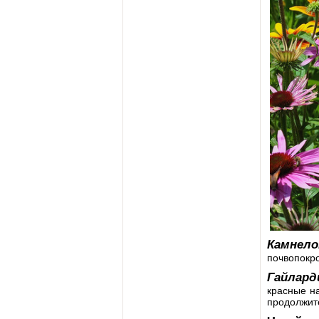
Камнело
почвопокро
Гайлард
красные на
продолжите