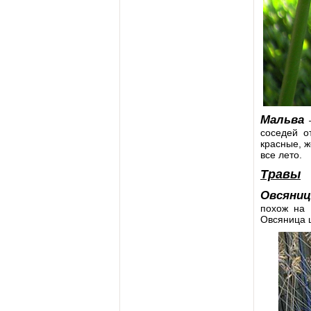
Мальва
–
соседей о
красные, ж
все лето.
Травы
Овсяниц
похож на 
Овсяница ц