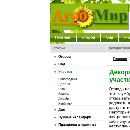
Главная
Огород
Сад
Уч
Статьи
Декоративн
Огород
Главная
Сад
Декор
Участок
участ
Виноградник
Цветник
Отнюдь не
Газон
что клумб
Водоем
отказывать
Дизайн
радовать д
Хвойники
растут в 
Дом
Некоторые
внутренни
Лунные календари
себя внут
Праздники и приметы
наступлени